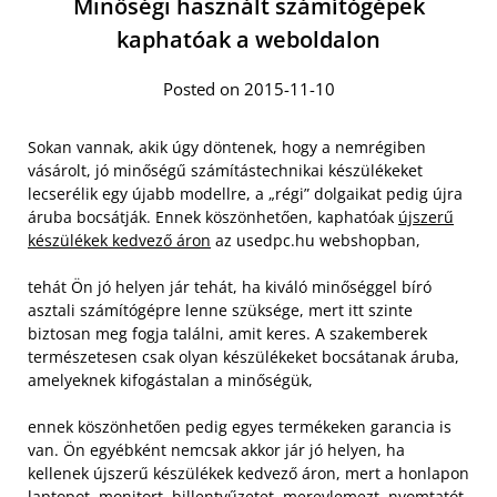
Minőségi használt számítógépek
kaphatóak a weboldalon
Posted on 2015-11-10
Sokan vannak, akik úgy döntenek, hogy a nemrégiben
vásárolt, jó minőségű számítástechnikai készülékeket
lecserélik egy újabb modellre, a „régi” dolgaikat pedig újra
áruba bocsátják. Ennek köszönhetően, kaphatóak
újszerű
készülékek kedvező áron
az usedpc.hu webshopban,
tehát Ön jó helyen jár tehát, ha kiváló minőséggel bíró
asztali számítógépre lenne szüksége, mert itt szinte
biztosan meg fogja találni, amit keres. A szakemberek
természetesen csak olyan készülékeket bocsátanak áruba,
amelyeknek kifogástalan a minőségük,
ennek köszönhetően pedig egyes termékeken garancia is
van. Ön egyébként nemcsak akkor jár jó helyen, ha
kellenek újszerű készülékek kedvező áron, mert a honlapon
laptopot, monitort, billentyűzetet, merevlemezt, nyomtatót