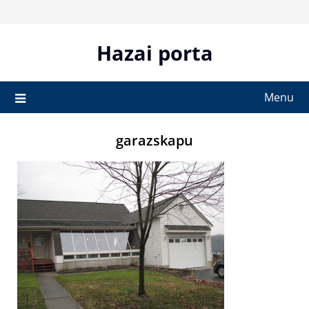
Skip
to
content
Hazai porta
Menu
garazskapu