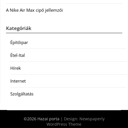
A Nike Air Max cipő jellemzői
Kategóriák
Építőipar
Étel-Ital
Hírek
Internet
Szolgáltatás
©2026 Hazai porta
| Design:
Newspaperly
WordPress Theme