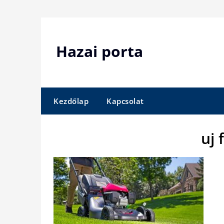
Skip
to
content
Hazai porta
Kezdőlap
Kapcsolat
uj 