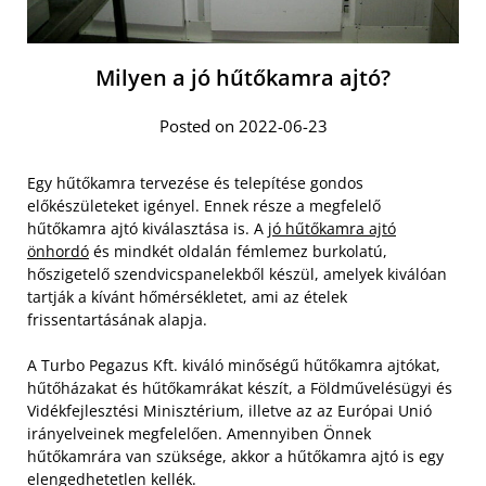
Milyen a jó hűtőkamra ajtó?
Posted on 2022-06-23
Egy hűtőkamra tervezése és telepítése gondos
előkészületeket igényel. Ennek része a megfelelő
hűtőkamra ajtó kiválasztása is. A
jó hűtőkamra ajtó
önhordó
és mindkét oldalán fémlemez burkolatú,
hőszigetelő szendvicspanelekből készül, amelyek kiválóan
tartják a kívánt hőmérsékletet, ami az ételek
frissentartásának alapja.
A Turbo Pegazus Kft. kiváló minőségű hűtőkamra ajtókat,
hűtőházakat és hűtőkamrákat készít, a Földművelésügyi és
Vidékfejlesztési Minisztérium, illetve az az Európai Unió
irányelveinek megfelelően. Amennyiben Önnek
hűtőkamrára van szüksége, akkor a hűtőkamra ajtó is egy
elengedhetetlen kellék.