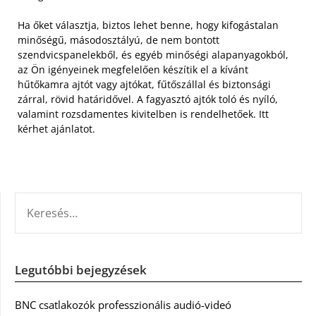
Ha őket választja, biztos lehet benne, hogy kifogástalan
minőségű, másodosztályú, de nem bontott
szendvicspanelekből, és egyéb minőségi alapanyagokból,
az Ön igényeinek megfelelően készítik el a kívánt
hűtőkamra ajtót vagy ajtókat, fűtőszállal és biztonsági
zárral, rövid határidővel. A fagyasztó ajtók toló és nyíló,
valamint rozsdamentes kivitelben is rendelhetőek. Itt
kérhet ajánlatot.
KERESÉS:
Legutóbbi bejegyzések
BNC csatlakozók professzionális audió-videó