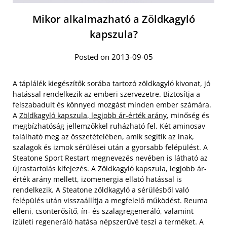
Mikor alkalmazható a Zöldkagyló
kapszula?
Posted on 2013-09-05
A táplálék kiegészítők sorába tartozó zöldkagyló kivonat, jó
hatással rendelkezik az emberi szervezetre. Biztosítja a
felszabadult és könnyed mozgást minden ember számára.
A
Zöldkagyló kapszula, legjobb ár-érték arány
, minőség és
megbízhatóság jellemzőkkel ruházható fel. Két aminosav
található meg az összetételében, amik segítik az inak,
szalagok és izmok sérülései után a gyorsabb felépülést. A
Steatone Sport Restart megnevezés nevében is látható az
újrastartolás kifejezés. A Zöldkagyló kapszula, legjobb ár-
érték arány mellett, izomenergia ellató hatással is
rendelkezik.
A Steatone zöldkagyló a sérülésből való
felépülés után visszaállítja a megfelelő működést. Reuma
elleni, csonterősítő, ín- és szalagregeneráló, valamint
ízületi regeneráló hatása népszerűvé teszi a terméket. A