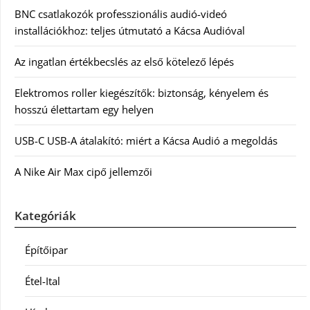
BNC csatlakozók professzionális audió-videó
installációkhoz: teljes útmutató a Kácsa Audióval
Az ingatlan értékbecslés az első kötelező lépés
Elektromos roller kiegészítők: biztonság, kényelem és
hosszú élettartam egy helyen
USB-C USB-A átalakító: miért a Kácsa Audió a megoldás
A Nike Air Max cipő jellemzői
Kategóriák
Építőipar
Étel-Ital