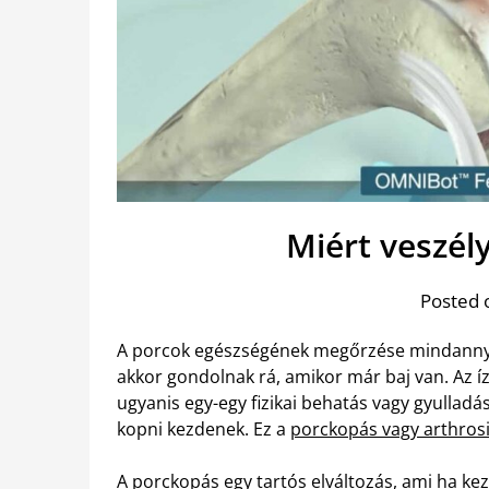
Miért veszél
Posted 
A porcok egészségének megőrzése mindannyiu
akkor gondolnak rá, amikor már baj van. Az í
ugyanis egy-egy fizikai behatás vagy gyulla
kopni kezdenek. Ez a
porckopás vagy arthros
A porckopás egy tartós elváltozás, ami ha kez