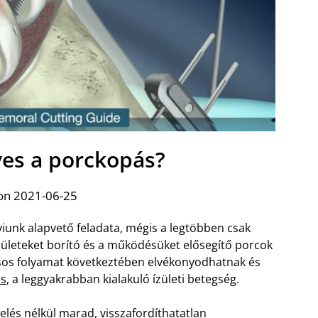
yes a porckopás?
on 2021-06-25
nk alapvető feladata, mégis a legtöbben csak
zületeket borító és a működésüket elősegítő porcok
dásos folyamat következtében elvékonyodhatnak és
is
, a leggyakrabban kialakuló ízületi betegség.
elés nélkül marad, visszafordíthatatlan