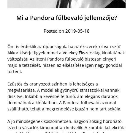
Mi a Pandora fülbevaló jellemzője?
Posted on 2019-05-18
Önt is érdeklik az újdonságok, ha az ékszerekről van szó?
Akkor kísérje figyelemmel a Velekey Ékszervilág kínálatának
változását! Az itteni
Pandora fülbevaló biztosan elnyeri
majd a tetszését, hiszen az elkészítése igen nagy gonddal
történt.
Ezüstös és aranyozott színben is lehetséges a
megvásárlása. A modellek gyönyörű strasszokkal vannak
díszítve. Inkább a kevésbé feltűnő, ám elegáns darabok
dominálnak a kínálatban. A Pandora fülbevaló azonnal
szállítható, tehát a megrendelése igazán nem tart sokáig.
A jó minőségének köszönhetően, nagyon sokáig hordható,
ezért a vásárlók kimondottan kedvelik. A korábbi kollekciók