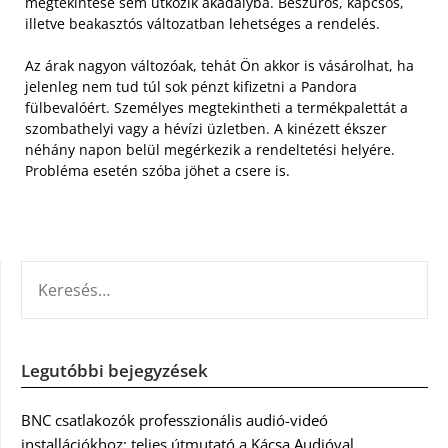
megtekintése sem ütközik akadályba. Beszúrós, kapcsos,
illetve beakasztós változatban lehetséges a rendelés.
Az árak nagyon változóak, tehát Ön akkor is vásárolhat, ha
jelenleg nem tud túl sok pénzt kifizetni a Pandora
fülbevalóért. Személyes megtekintheti a termékpalettát a
szombathelyi vagy a hévízi üzletben. A kinézett ékszer
néhány napon belül megérkezik a rendeltetési helyére.
Probléma esetén szóba jöhet a csere is.
KERESÉS:
Legutóbbi bejegyzések
BNC csatlakozók professzionális audió-videó
installációkhoz: teljes útmutató a Kácsa Audióval