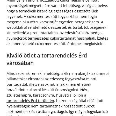
Mennyeijen finom, hozzáadott cukor nélkül előállított
ínyencségek megvételére van itt lehetőség. A cég alapelve,
hogy a termékeik kizárólag egészséges összetételűek
legyenek. A cukormentes süti fogyasztása nem fogja
megemelni a vércukorszintjét egyetlen betegnek sem. A
weboldalról rendelhető desszertek és torták többségének
kiemelkedő a proteintartalma, az édesítésükhöz pedig a
gyümölcsök természetes cukortartalmát használják. Ízletes
az innen vehető cukormentes süti, érdemes megkóstolni.
Kiváló ötlet a tortarendelés Érd
városában
Mindazoknak remek lehetőség, akik nem akarják az ünnepi
pillanatokat elrontani az édesség fogyasztása miatti
bűntudattal, illetve azoknak is, akik nem ehetnek
hozzáadott cukorral készült finomságokat. Név-,
születésnapra, karácsonyra, húsvétra jól
jön a
tortarendelés Érd területén
, hiszen a cég által előállított
nyalánkságok nem tartalmaznak hozzáadott cukrot,
lisztmentesek és rostban gazdagok. Így még a fogyókúrázó