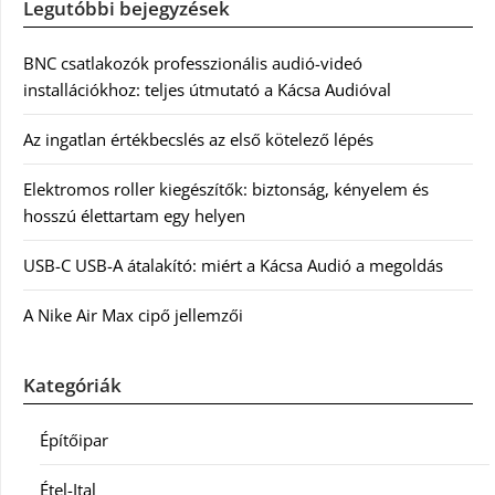
Legutóbbi bejegyzések
BNC csatlakozók professzionális audió-videó
installációkhoz: teljes útmutató a Kácsa Audióval
Az ingatlan értékbecslés az első kötelező lépés
Elektromos roller kiegészítők: biztonság, kényelem és
hosszú élettartam egy helyen
USB-C USB-A átalakító: miért a Kácsa Audió a megoldás
A Nike Air Max cipő jellemzői
Kategóriák
Építőipar
Étel-Ital