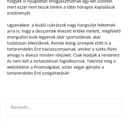
hölgyek is nyugodtan elfogyaszthatnak egy-két szeletet,
mert ezzel nem teszik tönkre a több hónapos koplalásuk
eredményét.
Ugyanakkor, a kiváló cukrászok nagy hangsúlyt fektetnek
arra is, hogy a desszertek élvezeti értéke mellett, megfelelő
energiaforrások legyenek akár sportolóknak, akár
tudatosan étkezőknek. Remek dolog ünnepek előtt is a
tortarendelés Érd háziasszonyainak, amikor a sütés-főzés
amúgy is elveszi minden idejüket. Csak leadják a rendelést
és nem kell a tortasütéssel foglalkozniuk. Tekintse meg a
weboldalon a finomságokat, aztán vegye igénybe a
tortarendelés Érd szolgáltatását!
KERESÉS: