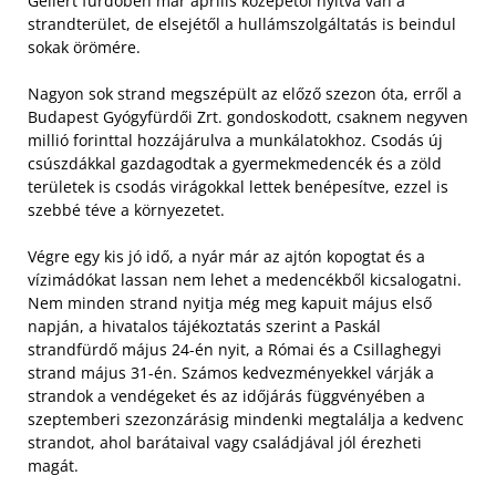
Gellért fürdőben már április közepétől nyitva van a
strandterület, de elsejétől a hullámszolgáltatás is beindul
sokak örömére.
Nagyon sok strand megszépült az előző szezon óta, erről a
Budapest Gyógyfürdői Zrt. gondoskodott, csaknem negyven
millió forinttal hozzájárulva a munkálatokhoz. Csodás új
csúszdákkal gazdagodtak a gyermekmedencék és a zöld
területek is csodás virágokkal lettek benépesítve, ezzel is
szebbé téve a környezetet.
Végre egy kis jó idő, a nyár már az ajtón kopogtat és a
vízimádókat lassan nem lehet a medencékből kicsalogatni.
Nem minden strand nyitja még meg kapuit május első
napján, a hivatalos tájékoztatás szerint a Paskál
strandfürdő május 24-én nyit, a Római és a Csillaghegyi
strand május 31-én. Számos kedvezményekkel várják a
strandok a vendégeket és az időjárás függvényében a
szeptemberi szezonzárásig mindenki megtalálja a kedvenc
strandot, ahol barátaival vagy családjával jól érezheti
magát.