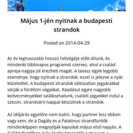
Május 1-jén nyitnak a budapesti
strandok
Posted on 2014-04-29
Az év leghosszabb hosszú hétvégéje előtt állunk, és
mindenki többnapos programot szervez, ahol a család
apraja-nagyja jól érezheti magát. A tavasz egyik legjobb
eseménye, hogy nyitnak a strandok, ezzel is jelezve a nyár
közeledtét. A budapesti strandok változatlan jegyárakkal
várják a fürdőzni vágyókat. Ráadásul egyre nagyobb
kedvezményekkel találkozhatunk, családi jegyekkel indul a
szezon, strandváró nappal készülnek a strandok.
Az időjárás egyelőre nem tudni, hogy partner lesz ebben
vagy sem, de a Dagály és a Palatinus strandfürdők
mindenképpen megnyitják kapuikat május első napján. A