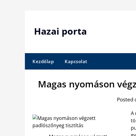
Skip
to
content
Hazai porta
Kezdőlap
Kapcsolat
Magas nyomáson végze
Posted 
A 
tö
pu
gy