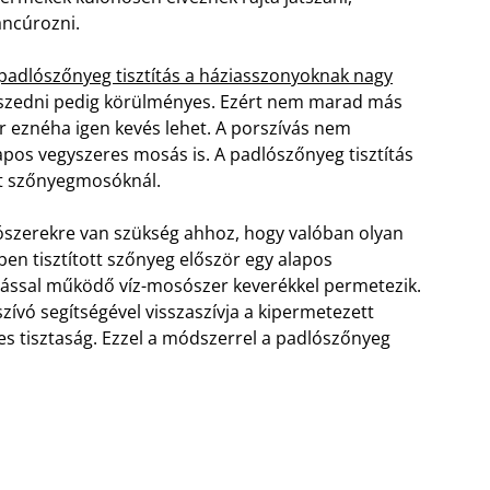
ncúrozni.
padlószőnyeg tisztítás a háziasszonyoknak nagy
felszedni pedig körülményes. Ezért nem marad más
ár eznéha igen kevés lehet. A porszívás nem
pos vegyszeres mosás is. A padlószőnyeg tisztítás
tt szőnyegmosóknál.
ószerekre van szükség ahhoz, hogy valóban olyan
ben tisztított szőnyeg először egy alapos
mással működő víz-mosószer keverékkel permetezik.
ívó segítségével visszaszívja a kipermetezett
es tisztaság. Ezzel a módszerrel a padlószőnyeg