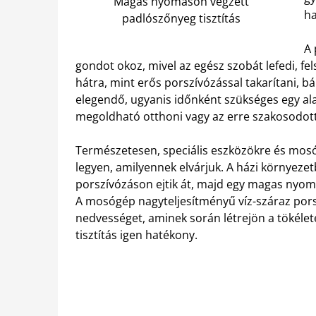
Magas nyomáson végzett
ha
padlószőnyeg tisztítás
A
gondot okoz, mivel az egész szobát lefedi, 
hátra, mint erős porszívózással takarítani, b
elegendő, ugyanis időnként szükséges egy ala
megoldható otthoni vagy az erre szakosodo
Természetesen, speciális eszközökre és mos
legyen, amilyennek elvárjuk. A házi környezet
porszívózáson ejtik át, majd egy magas nyo
A mosógép nagyteljesítményű víz-száraz porsz
nedvességet, aminek során létrejön a tökélet
tisztítás igen hatékony.