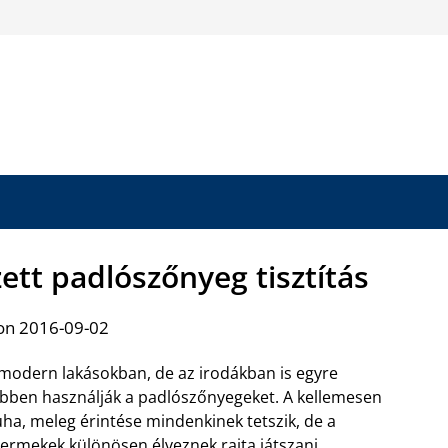
tt padlószőnyeg tisztítás
on 2016-09-02
modern lakásokban, de az irodákban is egyre
bben használják a padlószőnyegeket. A kellemesen
ha, meleg érintése mindenkinek tetszik, de a
ermekek különösen élveznek rajta játszani,