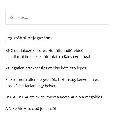
KERESÉS:
Legutóbbi bejegyzések
BNC csatlakozók professzionális audió-videó
installációkhoz: teljes útmutató a Kácsa Audióval
Az ingatlan értékbecslés az első kötelező lépés
Elektromos roller kiegészítők: biztonság, kényelem és
hosszú élettartam egy helyen
USB-C USB-A átalakító: miért a Kácsa Audió a megoldás
A Nike Air Max cipő jellemzői