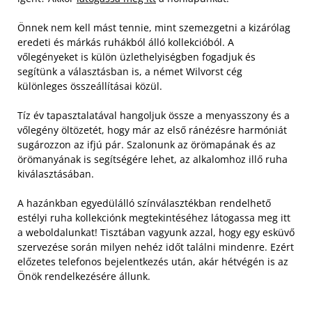
Önnek nem kell mást tennie, mint szemezgetni a kizárólag
eredeti és márkás ruhákból álló kollekcióból. A
vőlegényeket is külön üzlethelyiségben fogadjuk és
segítünk a választásban is, a német Wilvorst cég
különleges összeállításai közül.
Tíz év tapasztalatával hangoljuk össze a menyasszony és a
vőlegény öltözetét, hogy már az első ránézésre harmóniát
sugározzon az ifjú pár. Szalonunk az örömapának és az
örömanyának is segítségére lehet, az alkalomhoz illő ruha
kiválasztásában.
A hazánkban egyedülálló színválasztékban rendelhető
estélyi ruha kollekciónk megtekintéséhez látogassa meg itt
a weboldalunkat! Tisztában vagyunk azzal, hogy egy esküvő
szervezése során milyen nehéz időt találni mindenre. Ezért
előzetes telefonos bejelentkezés után, akár hétvégén is az
Önök rendelkezésére állunk.