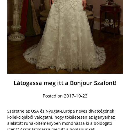
Látogassa meg itt a Bonjour Szalont!
Posted on 2017-10-23
Szeretne az USA és Nyugat-Európa neves divatcégének
kollekciójából válogatni, hogy tökéletesen az igényeihez
alakított ruhakölteményben mondhassa ki a boldogító
igent? Akkor
látogassa meg itt
a honlapunkat!