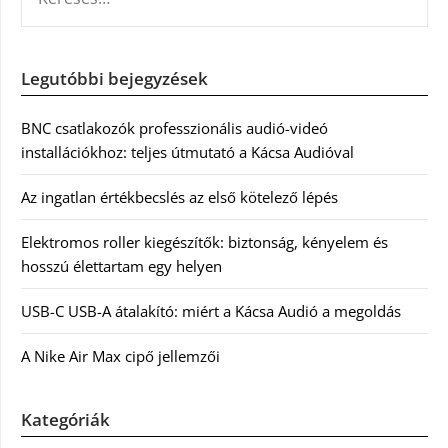
Legutóbbi bejegyzések
BNC csatlakozók professzionális audió-videó
installációkhoz: teljes útmutató a Kácsa Audióval
Az ingatlan értékbecslés az első kötelező lépés
Elektromos roller kiegészítők: biztonság, kényelem és
hosszú élettartam egy helyen
USB-C USB-A átalakító: miért a Kácsa Audió a megoldás
A Nike Air Max cipő jellemzői
Kategóriák