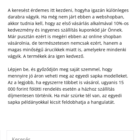
A keresést érdemes itt kezdeni, hogyha igazán különleges
darabra vágyik. Ha még nem járt ebben a webshopban,
akkor tudnia kell, hogy az első vásárlás alkalmával 10%-os
kedvezmény és ingyenes szállítás kuponkód jár Önnek.
Már pusztán ezért is megéri ebben az online shopban
vásárolnia, de természetesen nemcsak ezért, hanem a
magas minőségű árucikkek miatt is, amelyekre mindenki
vágyik. A termékek ára igen kedvező.
Lépjen be, és győződjön meg saját szemmel, hogy
mennyire jó áron veheti meg az egyedi sapka modelleket.
Az a legjobb, ha egyszerre többet is vásárol, ugyanis 15
000 forint fölötti rendelés esetén a házhoz szállítás
díjmentesen történik. Ha már szürke tél van, az egyedi
sapka példányokkal kicsit feldobhatja a hangulatát.
KERESÉS: