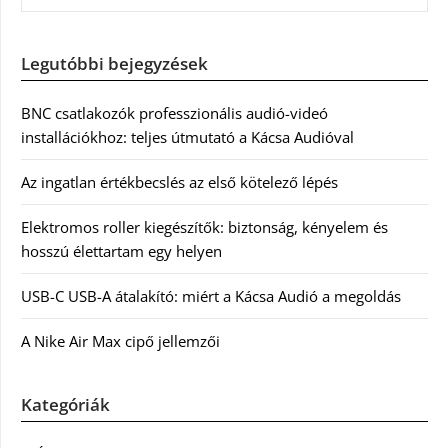
Legutóbbi bejegyzések
BNC csatlakozók professzionális audió-videó
installációkhoz: teljes útmutató a Kácsa Audióval
Az ingatlan értékbecslés az első kötelező lépés
Elektromos roller kiegészítők: biztonság, kényelem és
hosszú élettartam egy helyen
USB-C USB-A átalakító: miért a Kácsa Audió a megoldás
A Nike Air Max cipő jellemzői
Kategóriák