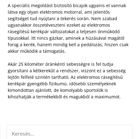
A speciális megoldást biztosító bicajok ugyanis el vannak
látva egy olyan elektromos motorral, ami jelentős
segítséget tud nyújtani a tekerés során. Nem szabad
ugyanakkor összetéveszteni ezeket az elektromos
rásegítésű kerékpár változatokat a teljesen önműködő
típusokkal. Itt nincs gázkar, aminek a húzásával magától
forog a kerék, hanem mindig kell a pedálozás, hiszen csak
akkor működik a támogatás.
Akár 25 kilométer óránkénti sebességre is fel tudja
gyorsítani a kétkerekűt a rendszer, viszont ez a sebesség
lejtőn felfelé szintén tartható. Az elektromos rásegítésű
kerékpár gyengébb fizikumú, idősebb személyeknek
kimondottan ajánlott, de komolyabb sportolók is
kihozhatják a termékekből és magukból a maximumot.
KERESÉS: