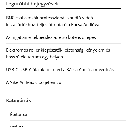
Legutóbbi bejegyzések
BNC csatlakozók professzionális audió-videó
installációkhoz: teljes útmutató a Kácsa Audióval
Az ingatlan értékbecslés az első kötelező lépés
Elektromos roller kiegészítők: biztonság, kényelem és
hosszú élettartam egy helyen
USB-C USB-A átalakító: miért a Kácsa Audió a megoldás
A Nike Air Max cipő jellemzői
Kategóriák
Építőipar