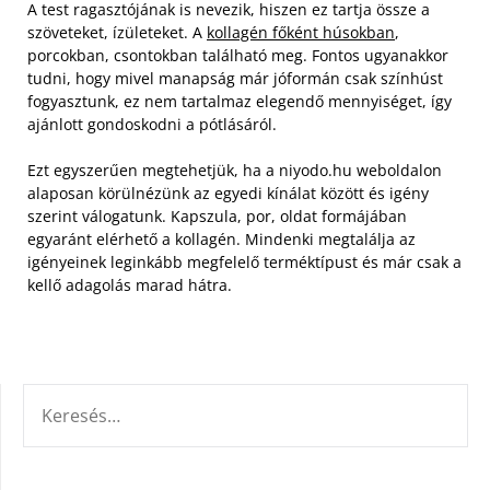
A test ragasztójának is nevezik, hiszen ez tartja össze a
szöveteket, ízületeket. A
kollagén főként húsokban
,
porcokban, csontokban található meg. Fontos ugyanakkor
tudni, hogy mivel manapság már jóformán csak színhúst
fogyasztunk, ez nem tartalmaz elegendő mennyiséget, így
ajánlott gondoskodni a pótlásáról.
Ezt egyszerűen megtehetjük, ha a niyodo.hu weboldalon
alaposan körülnézünk az egyedi kínálat között és igény
szerint válogatunk. Kapszula, por, oldat formájában
egyaránt elérhető a kollagén. Mindenki megtalálja az
igényeinek leginkább megfelelő terméktípust és már csak a
kellő adagolás marad hátra.
KERESÉS: