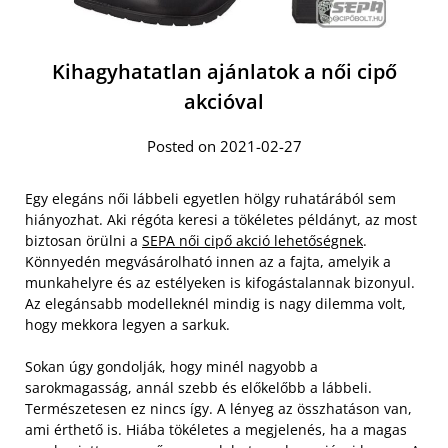
Kihagyhatatlan ajánlatok a női cipő
akcióval
Posted on 2021-02-27
Egy elegáns női lábbeli egyetlen hölgy ruhatárából sem
hiányozhat. Aki régóta keresi a tökéletes példányt, az most
biztosan örülni a
SEPA női cipő akció lehetőségnek
.
Könnyedén megvásárolható innen az a fajta, amelyik a
munkahelyre és az estélyeken is kifogástalannak bizonyul.
Az elegánsabb modelleknél mindig is nagy dilemma volt,
hogy mekkora legyen a sarkuk.
Sokan úgy gondolják, hogy minél nagyobb a
sarokmagasság, annál szebb és előkelőbb a lábbeli.
Természetesen ez nincs így. A lényeg az összhatáson van,
ami érthető is. Hiába tökéletes a megjelenés, ha a magas