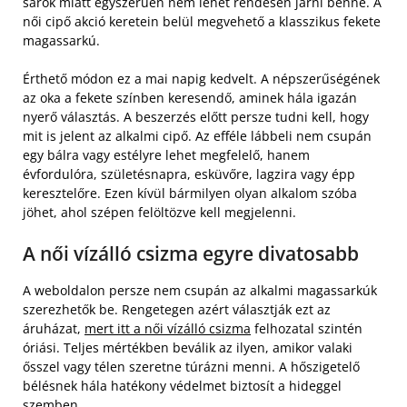
sarok miatt egyszerűen nem lehet rendesen járni benne. A
női cipő akció keretein belül megvehető a klasszikus fekete
magassarkú.
Érthető módon ez a mai napig kedvelt. A népszerűségének
az oka a fekete színben keresendő, aminek hála igazán
nyerő választás. A beszerzés előtt persze tudni kell, hogy
mit is jelent az alkalmi cipő. Az efféle lábbeli nem csupán
egy bálra vagy estélyre lehet megfelelő, hanem
évfordulóra, születésnapra, esküvőre, lagzira vagy épp
keresztelőre. Ezen kívül bármilyen olyan alkalom szóba
jöhet, ahol szépen felöltözve kell megjelenni.
A női vízálló csizma egyre divatosabb
A weboldalon persze nem csupán az alkalmi magassarkúk
szerezhetők be. Rengetegen azért választják ezt az
áruházat,
mert itt a női vízálló csizma
felhozatal szintén
óriási. Teljes mértékben beválik az ilyen, amikor valaki
ősszel vagy télen szeretne túrázni menni. A hőszigetelő
bélésnek hála hatékony védelmet biztosít a hideggel
szemben.