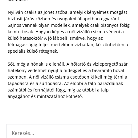
Nyilván csakis az jöhet szóba, amelyik kényelmes mozgást
biztosít járás közben és nyugalmi állapotban egyaránt.
Sajnos vannak olyan modellek, amelyek csak bizonyos fokig
komfortosak. Hogyan képes a női vízálló csizma védeni a
külső hatásoktól? A jó lábbeli ismérve, hogy az
félmagasságig teljes mértékben vízhatlan, köszönhetően a
speciális külső rétegnek.
Sőt, még a hónak is ellenáll. A hőtartó és vízlepergető szár
hatékony védelmet nyújt a hideggel és a beáramló hóval
szemben. A női vízálló csizma esetében ki kell még térni a
tapadásra és a súrlódásra. Az előbbi a talp barázdáinak
számától és formájától függ, míg az utóbbi a talp
anyagához és mintázatához köthető.
KERESÉS: