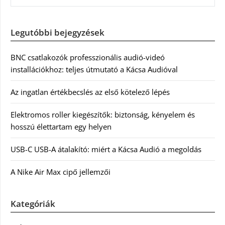
Legutóbbi bejegyzések
BNC csatlakozók professzionális audió-videó
installációkhoz: teljes útmutató a Kácsa Audióval
Az ingatlan értékbecslés az első kötelező lépés
Elektromos roller kiegészítők: biztonság, kényelem és
hosszú élettartam egy helyen
USB-C USB-A átalakító: miért a Kácsa Audió a megoldás
A Nike Air Max cipő jellemzői
Kategóriák