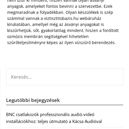
nem szűr ki mindent, hiszen vannak olyan ásványi
anyagok, amelyeket fontos bevinni a szervezetbe. Ezek
megmaradnak a folyadékban. Olyan készülékek is szép
számmal vannak a viztisztitobazis.hu webáruház
kínálatában, amellyel még az ásványi anyagokat is
kiszűrhetjük, sőt, gyakorlatilag mindent, hiszen a fordított
ozmózis membrán segítségével hihetetlen
szűrőteljesítményre képes az ilyen vízszűrő berendezés.
KERESÉS:
Legutóbbi bejegyzések
BNC csatlakozók professzionális audió-videó
installációkhoz: teljes útmutató a Kácsa Audióval