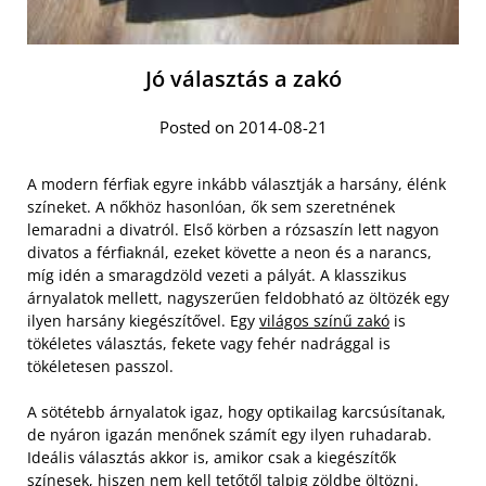
Jó választás a zakó
Posted on 2014-08-21
A modern férfiak egyre inkább választják a harsány, élénk
színeket. A nőkhöz hasonlóan, ők sem szeretnének
lemaradni a divatról. Első körben a rózsaszín lett nagyon
divatos a férfiaknál, ezeket követte a neon és a narancs,
míg idén a smaragdzöld vezeti a pályát. A klasszikus
árnyalatok mellett, nagyszerűen feldobható az öltözék egy
ilyen harsány kiegészítővel. Egy
világos színű zakó
is
tökéletes választás, fekete vagy fehér nadrággal is
tökéletesen passzol.
A sötétebb árnyalatok igaz, hogy optikailag karcsúsítanak,
de nyáron igazán menőnek számít egy ilyen ruhadarab.
Ideális választás akkor is, amikor csak a kiegészítők
színesek, hiszen nem kell tetőtől talpig zöldbe öltözni.