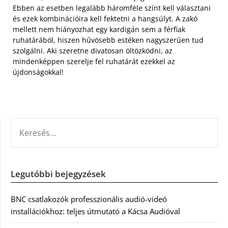
Ebben az esetben legalább háromféle színt kell választani
és ezek kombinációira kell fektetni a hangsúlyt. A zakó
mellett nem hiányozhat egy kardigán sem a férfiak
ruhatárából, hiszen hűvösebb estéken nagyszerűen tud
szolgálni. Aki szeretne divatosan öltözködni, az
mindenképpen szerelje fel ruhatárát ezekkel az
újdonságokkal!
KERESÉS:
Legutóbbi bejegyzések
BNC csatlakozók professzionális audió-videó
installációkhoz: teljes útmutató a Kácsa Audióval