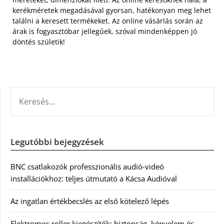
kerékméretek megadásával gyorsan, hatékonyan meg lehet
találni a keresett termékeket. Az online vásárlás során az
árak is fogyasztóbar jellegűek, szóval mindenképpen jó
döntés születik!
KERESÉS:
Legutóbbi bejegyzések
BNC csatlakozók professzionális audió-videó
installációkhoz: teljes útmutató a Kácsa Audióval
Az ingatlan értékbecslés az első kötelező lépés
Elektromos roller kiegészítők: biztonság, kényelem és