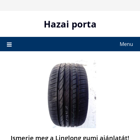
Skip
to
content
Hazai porta
Menu
Ismerje meg a Linglong gumi ajánlatát!