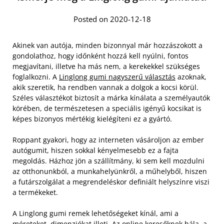
Posted on 2020-12-18
Akinek van autója, minden bizonnyal már hozzászokott a
gondolathoz, hogy időnként hozzá kell nyúlni, fontos
megjavítani, illetve ha más nem, a kerekekkel szükséges
foglalkozni. A
Linglong gumi nagyszerű választás
azoknak,
akik szeretik, ha rendben vannak a dolgok a kocsi körül.
Széles választékot biztosít a márka kínálata a személyautók
körében, de természetesen a speciális igényű kocsikat is
képes bizonyos mértékig kielégíteni ez a gyártó.
Roppant gyakori, hogy az interneten vásároljon az ember
autógumit, hiszen sokkal kényelmesebb ez a fajta
megoldás. Házhoz jön a szállítmány, ki sem kell mozdulni
az otthonunkból, a munkahelyünkről, a műhelyből, hiszen
a futárszolgálat a megrendeléskor definiált helyszínre viszi
a termékeket.
A Linglong gumi remek lehetőségeket kínál, ami a
méreteket, dimenziókat illeti. Az online keresőknek hála, a