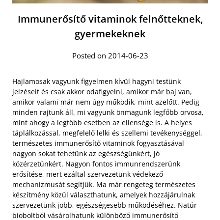
Immunerősítő vitaminok felnőtteknek,
gyermekeknek
Posted on 2014-06-23
Hajlamosak vagyunk figyelmen kívül hagyni testünk
jelzéseit és csak akkor odafigyelni, amikor már baj van,
amikor valami már nem úgy működik, mint azelőtt. Pedig
minden rajtunk áll, mi vagyunk önmagunk legfőbb orvosa,
mint ahogy a legtöbb esetben az ellensége is. A helyes
táplálkozással, megfelelő lelki és szellemi tevékenységgel,
természetes immunerősítő vitaminok fogyasztásával
nagyon sokat tehetünk az egészségünkért, jó
közérzetünkért. Nagyon fontos immunrendszerünk
erősítése, mert ezáltal szervezetünk védekező
mechanizmusát segítjük.
Ma már rengeteg természetes
készítmény közül választhatunk, amelyek hozzájárulnak
szervezetünk jobb, egészségesebb működéséhez. Natúr
bioboltból vásárolhatunk különböző immunerősítő