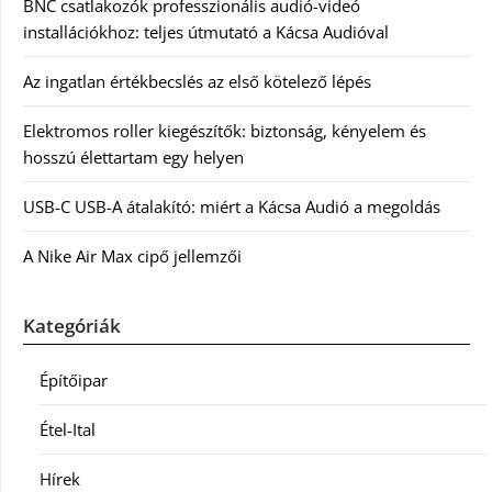
BNC csatlakozók professzionális audió-videó
installációkhoz: teljes útmutató a Kácsa Audióval
Az ingatlan értékbecslés az első kötelező lépés
Elektromos roller kiegészítők: biztonság, kényelem és
hosszú élettartam egy helyen
USB-C USB-A átalakító: miért a Kácsa Audió a megoldás
A Nike Air Max cipő jellemzői
Kategóriák
Építőipar
Étel-Ital
Hírek