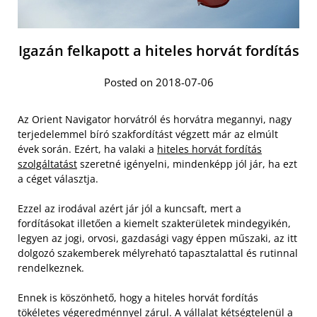
Igazán felkapott a hiteles horvát fordítás
Posted on 2018-07-06
Az Orient Navigator horvátról és horvátra megannyi, nagy
terjedelemmel bíró szakfordítást végzett már az elmúlt
évek során. Ezért, ha valaki a
hiteles horvát fordítás
szolgáltatást
szeretné igényelni, mindenképp jól jár, ha ezt
a céget választja.
Ezzel az irodával azért jár jól a kuncsaft, mert a
fordításokat illetően a kiemelt szakterületek mindegyikén,
legyen az jogi, orvosi, gazdasági vagy éppen műszaki, az itt
dolgozó szakemberek mélyreható tapasztalattal és rutinnal
rendelkeznek.
Ennek is köszönhető, hogy a hiteles horvát fordítás
tökéletes végeredménnyel zárul. A vállalat kétségtelenül a