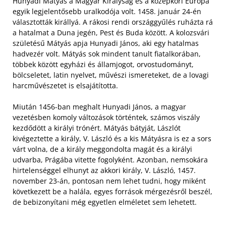
Hunyadi Mátyás a Magyar Királyság és a középkori Európa
egyik legjelentősebb uralkodója volt. 1458. január 24-én
választották királlyá. A rákosi rendi országgyűlés ruházta rá
a hatalmat a Duna jegén, Pest és Buda között. A kolozsvári
születésű Mátyás apja Hunyadi János, aki egy hatalmas
hadvezér volt. Mátyás sok mindent tanult fiatalkorában,
többek között egyházi és államjogot, orvostudományt,
bölcseletet, latin nyelvet, művészi ismereteket, de a lovagi
harcművészetet is elsajátította.
Miután 1456-ban meghalt Hunyadi János, a magyar
vezetésben komoly változások történtek, számos viszály
kezdődött a királyi trónért. Mátyás bátyját, Lászlót
kivégeztette a király, V. László és a kis Mátyásra is ez a sors
várt volna, de a király meggondolta magát és a királyi
udvarba, Prágába vitette fogolyként. Azonban, nemsokára
hirtelenséggel elhunyt az akkori király, V. László, 1457.
november 23-án, pontosan nem lehet tudni, hogy miként
következett be a halála, egyes források mérgezésről beszél,
de bebizonyítani még egyetlen elméletet sem lehetett.