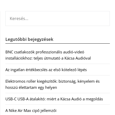
KERESÉS:
Legutóbbi bejegyzések
BNC csatlakozók professzionális audió-videó
installációkhoz: teljes útmutató a Kácsa Audióval
Az ingatlan értékbecslés az első kötelező lépés
Elektromos roller kiegészítők: biztonság, kényelem és
hosszú élettartam egy helyen
USB-C USB-A átalakító: miért a Kácsa Audió a megoldás
A Nike Air Max cipő jellemzői