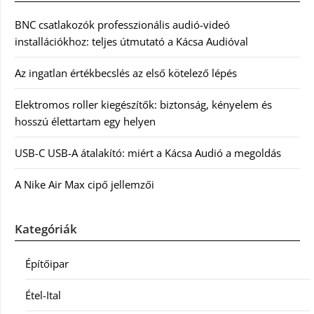
BNC csatlakozók professzionális audió-videó
installációkhoz: teljes útmutató a Kácsa Audióval
Az ingatlan értékbecslés az első kötelező lépés
Elektromos roller kiegészítők: biztonság, kényelem és
hosszú élettartam egy helyen
USB-C USB-A átalakító: miért a Kácsa Audió a megoldás
A Nike Air Max cipő jellemzői
Kategóriák
Építőipar
Étel-Ital