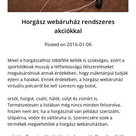
Horgász webáruház rendszeres
akciókkal
Posted on 2016-01-06
Mivel a horgászathoz többféle kellék is szükséges, ezért a
sportolóknak muszáj a létfontosságú felszereléseket
megvásárolniuk annak érdekében, hogy zsákmányul tudják
ejteni a halakat. Ennek érdekében, a horgász webáruház
virtuális polcairól be kell szerezni egy botot,
orsót, horgot, csalit, hálót, súlyt és zsinórt is.
Természetesen a listában még nincs minden felsorolva,
hiszen nem árt, ha a horgásznál van például szerszám,
ülőpárna, vödör és váltóruha is. Szerencsére ezek a
termékek megvehetőek a horgász webáruházban,