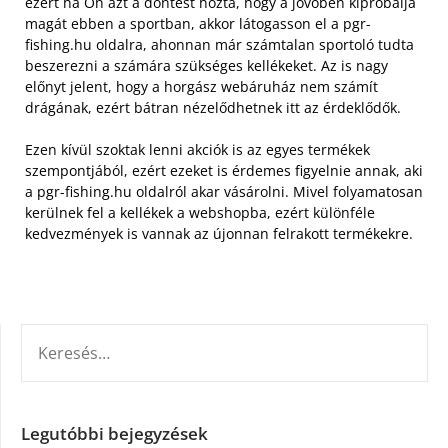
ezért ha Ön azt a döntést hozta, hogy a jövőben kipróbálja
magát ebben a sportban, akkor látogasson el a pgr-
fishing.hu oldalra, ahonnan már számtalan sportoló tudta
beszerezni a számára szükséges kellékeket. Az is nagy
előnyt jelent, hogy a horgász webáruház nem számít
drágának, ezért bátran nézelődhetnek itt az érdeklődők.
Ezen kívül szoktak lenni akciók is az egyes termékek
szempontjából, ezért ezeket is érdemes figyelnie annak, aki
a pgr-fishing.hu oldalról akar vásárolni. Mivel folyamatosan
kerülnek fel a kellékek a webshopba, ezért különféle
kedvezmények is vannak az újonnan felrakott termékekre.
KERESÉS:
Legutóbbi bejegyzések