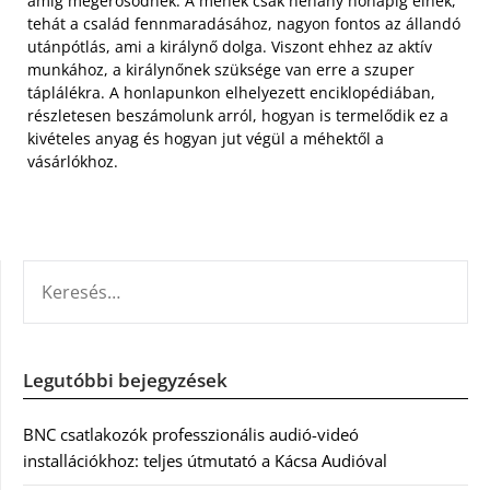
amíg megerősödnek.
A méhek csak néhány hónapig élnek,
tehát a család fennmaradásához, nagyon fontos az állandó
utánpótlás, ami a királynő dolga. Viszont ehhez az aktív
munkához, a királynőnek szüksége van erre a szuper
táplálékra. A honlapunkon elhelyezett enciklopédiában,
részletesen beszámolunk arról, hogyan is termelődik ez a
kivételes anyag és hogyan jut végül a méhektől a
vásárlókhoz.
KERESÉS:
Legutóbbi bejegyzések
BNC csatlakozók professzionális audió-videó
installációkhoz: teljes útmutató a Kácsa Audióval