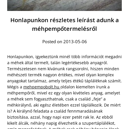
Honlapunkon részletes leírást adunk a
méhpempőtermelésről
Posted on 2013-05-06
Honlapunkon, igyekeztünk minél több információt megadni
a méhek által termelt, talán legértékesebb anyagról.
Természetesen nem kívánunk rangsorolni, hiszen minden
méhészeti termék nagyon értékes, mivel olyan komplex
anyagokat tartalmaz, amely teljes étékű tápláléknak számít.
Mégis a
mehpempobolt.hu
oldalon kiemelten írunk a
méhpempőről, mivel ez egy olyan kivételes anyag, amelyet
a méhek sem fogyaszthatnak, csak a család „feje” a
méhkirálynő, aki egész életében ezzel táplálkozik. De miért
is? A királynő feladata a család fennmaradásának
biztosítása, azzal, hogy napi ezer petét rak le. Az ebből
kikelt álcák, néhány napig élvezhetik a szupertáplálékot,