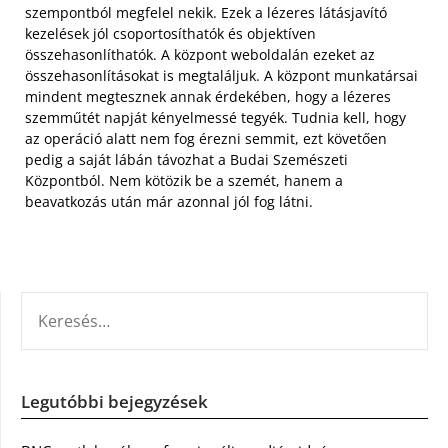
szempontból megfelel nekik. Ezek a lézeres látásjavító
kezelések jól csoportosíthatók és objektíven
összehasonlíthatók. A központ weboldalán ezeket az
összehasonlításokat is megtaláljuk. A központ munkatársai
mindent megtesznek annak érdekében, hogy a lézeres
szemműtét napját kényelmessé tegyék. Tudnia kell, hogy
az operáció alatt nem fog érezni semmit, ezt követően
pedig a saját lábán távozhat a Budai Szemészeti
Központból. Nem kötözik be a szemét, hanem a
beavatkozás után már azonnal jól fog látni.
KERESÉS:
Legutóbbi bejegyzések