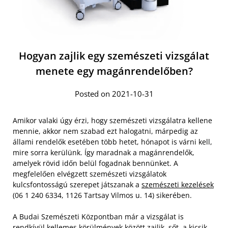
Hogyan zajlik egy szemészeti vizsgálat
menete egy magánrendelőben?
Posted on 2021-10-31
Amikor valaki úgy érzi, hogy szemészeti vizsgálatra kellene
mennie, akkor nem szabad ezt halogatni, márpedig az
állami rendelők esetében több hetet, hónapot is várni kell,
mire sorra kerülünk. Így maradnak a magánrendelők,
amelyek rövid időn belül fogadnak bennünket. A
megfelelően elvégzett szemészeti vizsgálatok
kulcsfontosságú szerepet játszanak a
szemészeti kezelések
(06 1 240 6334, 1126 Tartsay Vilmos u. 14) sikerében.
A Budai Szemészeti Központban már a vizsgálat is
rendkívül kellemes körülmények között zajlik, sőt, a kicsik