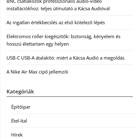
BNC csatlakozók professzionális audió-videó
installációkhoz: teljes útmutató a Kácsa Audióval
Az ingatlan értékbecslés az első kötelező lépés
Elektromos roller kiegészítők: biztonság, kényelem és
hosszú élettartam egy helyen
USB-C USB-A átalakító: miért a Kácsa Audió a megoldás
A Nike Air Max cipő jellemzői
Kategóriák
Építőipar
Étel-Ital
Hírek