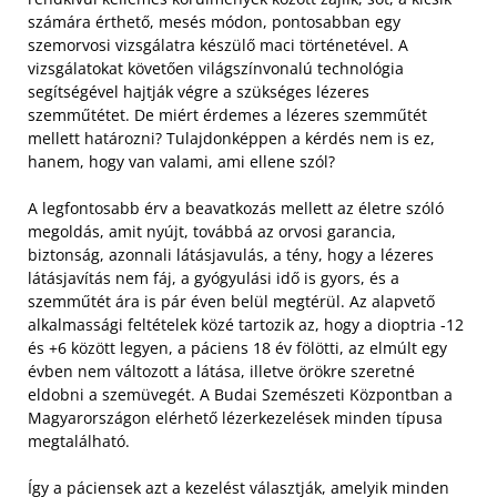
számára érthető, mesés módon, pontosabban egy
szemorvosi vizsgálatra készülő maci történetével. A
vizsgálatokat követően világszínvonalú technológia
segítségével hajtják végre a szükséges lézeres
szemműtétet. De miért érdemes a lézeres szemműtét
mellett határozni? Tulajdonképpen a kérdés nem is ez,
hanem, hogy van valami, ami ellene szól?
A legfontosabb érv a beavatkozás mellett az életre szóló
megoldás, amit nyújt, továbbá az orvosi garancia,
biztonság, azonnali látásjavulás, a tény, hogy a lézeres
látásjavítás nem fáj, a gyógyulási idő is gyors, és a
szemműtét ára is pár éven belül megtérül. Az alapvető
alkalmassági feltételek közé tartozik az, hogy a dioptria -12
és +6 között legyen, a páciens 18 év fölötti, az elmúlt egy
évben nem változott a látása, illetve örökre szeretné
eldobni a szemüvegét. A Budai Szemészeti Központban a
Magyarországon elérhető lézerkezelések minden típusa
megtalálható.
Így a páciensek azt a kezelést választják, amelyik minden