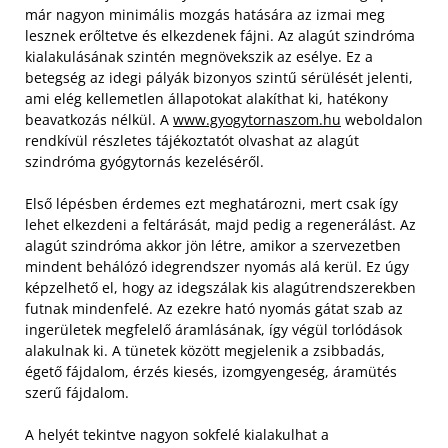
már nagyon minimális mozgás hatására az izmai meg
lesznek erőltetve és elkezdenek fájni. Az alagút szindróma
kialakulásának szintén megnövekszik az esélye. Ez a
betegség az idegi pályák bizonyos szintű sérülését jelenti,
ami elég kellemetlen állapotokat alakíthat ki, hatékony
beavatkozás nélkül. A
www.gyogytornaszom.hu
weboldalon
rendkívül részletes tájékoztatót olvashat az alagút
szindróma gyógytornás kezeléséről.
Első lépésben érdemes ezt meghatározni, mert csak így
lehet elkezdeni a feltárását, majd pedig a regenerálást. Az
alagút szindróma akkor jön létre, amikor a szervezetben
mindent behálózó idegrendszer nyomás alá kerül. Ez úgy
képzelhető el, hogy az idegszálak kis alagútrendszerekben
futnak mindenfelé. Az ezekre ható nyomás gátat szab az
ingerületek megfelelő áramlásának, így végül torlódások
alakulnak ki. A tünetek között megjelenik a zsibbadás,
égető fájdalom, érzés kiesés, izomgyengeség, áramütés
szerű fájdalom.
A helyét tekintve nagyon sokfelé kialakulhat a