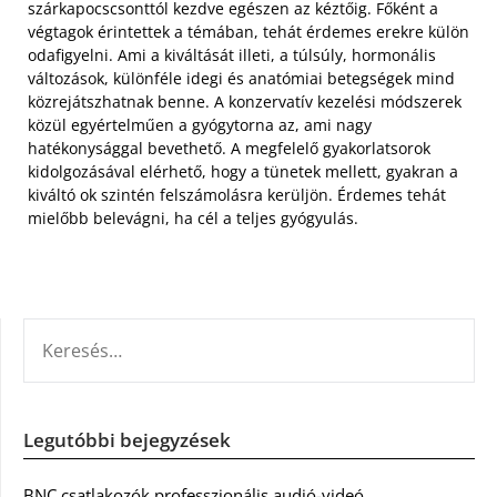
szárkapocscsonttól kezdve egészen az kéztőig. Főként a
végtagok érintettek a témában, tehát érdemes erekre külön
odafigyelni. Ami a kiváltását illeti, a túlsúly, hormonális
változások, különféle idegi és anatómiai betegségek mind
közrejátszhatnak benne. A konzervatív kezelési módszerek
közül egyértelműen a gyógytorna az, ami nagy
hatékonysággal bevethető. A megfelelő gyakorlatsorok
kidolgozásával elérhető, hogy a tünetek mellett, gyakran a
kiváltó ok szintén felszámolásra kerüljön. Érdemes tehát
mielőbb belevágni, ha cél a teljes gyógyulás.
KERESÉS:
Legutóbbi bejegyzések
BNC csatlakozók professzionális audió-videó