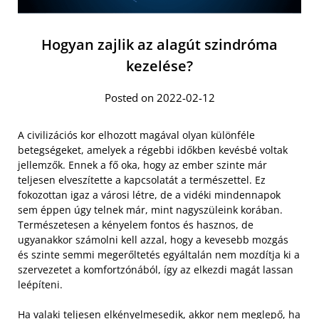
Hogyan zajlik az alagút szindróma
kezelése?
Posted on 2022-02-12
A civilizációs kor elhozott magával olyan különféle
betegségeket, amelyek a régebbi időkben kevésbé voltak
jellemzők. Ennek a fő oka, hogy az ember szinte már
teljesen elveszítette a kapcsolatát a természettel. Ez
fokozottan igaz a városi létre, de a vidéki mindennapok
sem éppen úgy telnek már, mint nagyszüleink korában.
Természetesen a kényelem fontos és hasznos, de
ugyanakkor számolni kell azzal, hogy a kevesebb mozgás
és szinte semmi megerőltetés egyáltalán nem mozdítja ki a
szervezetet a komfortzónából, így az elkezdi magát lassan
leépíteni.
Ha valaki teljesen elkényelmesedik, akkor nem meglepő, ha