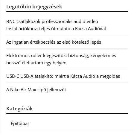
Legutóbbi bejegyzések
BNC csatlakozók professzionális audió-videó
installációkhoz: teljes útmutató a Kácsa Audióval
Az ingatlan értékbecslés az első kötelező lépés
Elektromos roller kiegészítők: biztonság, kényelem és
hosszú élettartam egy helyen
USB-C USB-A átalakító: miért a Kácsa Audió a megoldás
A Nike Air Max cipő jellemzői
Kategóriák
Építőipar