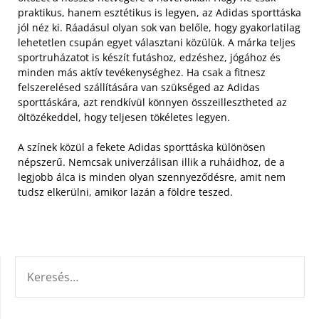
praktikus, hanem esztétikus is legyen, az Adidas sporttáska
jól néz ki. Ráadásul olyan sok van belőle, hogy gyakorlatilag
lehetetlen csupán egyet választani közülük.
A márka teljes
sportruházatot is készít futáshoz, edzéshez, jógához és
minden más aktív tevékenységhez. Ha csak a fitnesz
felszerelésed szállítására van szükséged az Adidas
sporttáskára, azt rendkívül könnyen összeillesztheted az
öltözékeddel, hogy teljesen tökéletes legyen.
A színek közül a fekete Adidas sporttáska különösen
népszerű. Nemcsak univerzálisan illik a ruháidhoz, de a
legjobb álca is minden olyan szennyeződésre, amit nem
tudsz elkerülni, amikor lazán a földre teszed.
KERESÉS: