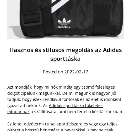
Hasznos és stílusos megoldás az Adidas
sporttáska
Posted on 2022-02-17
Azt mondják, hogy mi nők mindig egy csomó felesleges
dolgot cipelünk magunkkal. De mi magunk is nagyon jól
tudjuk, hogy ezek rendkívül fontosak és az élet is időnként
igazat ad nekünk. Az
Adidas sporttáska tökéletes
mindannak
a szállítására, ami nem fér el a kézitáskánkban.
Ez lehet edzőtermi ruha, sportfelszerelés vagy egy teljes
öltözet a hosszú hétvégére a haverokkal. Hogy ne csak