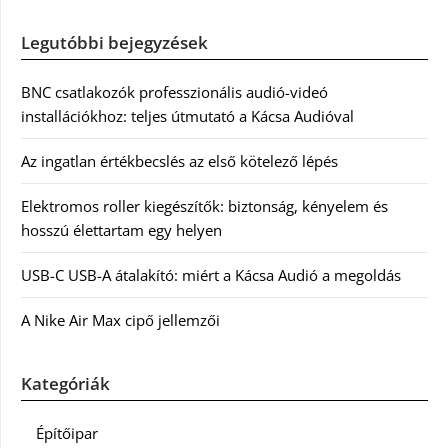
Legutóbbi bejegyzések
BNC csatlakozók professzionális audió-videó
installációkhoz: teljes útmutató a Kácsa Audióval
Az ingatlan értékbecslés az első kötelező lépés
Elektromos roller kiegészítők: biztonság, kényelem és
hosszú élettartam egy helyen
USB-C USB-A átalakító: miért a Kácsa Audió a megoldás
A Nike Air Max cipő jellemzői
Kategóriák
Építőipar