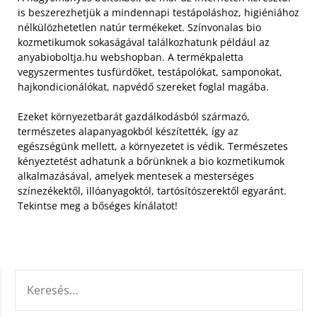
is beszerezhetjük a mindennapi testápoláshoz, higiéniához
nélkülözhetetlen natúr termékeket.
Színvonalas bio
kozmetikumok sokaságával találkozhatunk például az
anyabioboltja.hu webshopban. A termékpaletta
vegyszermentes tusfürdőket, testápolókat, samponokat,
hajkondicionálókat, napvédő szereket foglal magába.
Ezeket környezetbarát gazdálkodásból származó,
természetes alapanyagokból készítették, így az
egészségünk mellett, a környezetet is védik. Természetes
kényeztetést adhatunk a bőrünknek a bio kozmetikumok
alkalmazásával, amelyek mentesek a mesterséges
színezékektől, illóanyagoktól, tartósítószerektől egyaránt.
Tekintse meg a bőséges kínálatot!
KERESÉS: