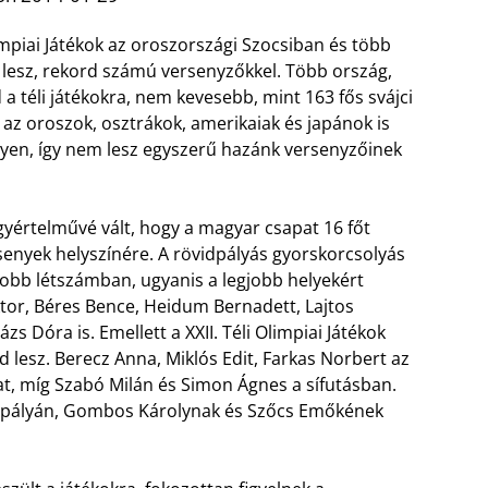
impiai Játékok az oroszországi Szocsiban és több
e” lesz, rekord számú versenyzőkkel. Több ország,
 a téli játékokra, nem kevesebb, mint 163 fős svájci
 az oroszok, osztrákok, amerikaiak és japánok is
nyen, így nem lesz egyszerű hazánk versenyzőinek
egyértelművé vált, hogy a magyar csapat 16 főt
ersenyek helyszínére. A rövidpályás gyorskorcsolyás
obb létszámban, ugyanis a legjobb helyekért
tor, Béres Bence, Heidum Bernadett, Lajtos
ázs Dóra is.
Emellett a XXII. Téli Olimpiai Játékok
lesz. Berecz Anna, Miklós Edit, Farkas Norbert az
t, míg Szabó Milán és Simon Ágnes a sífutásban.
a pályán, Gombos Károlynak és Szőcs Emőkének