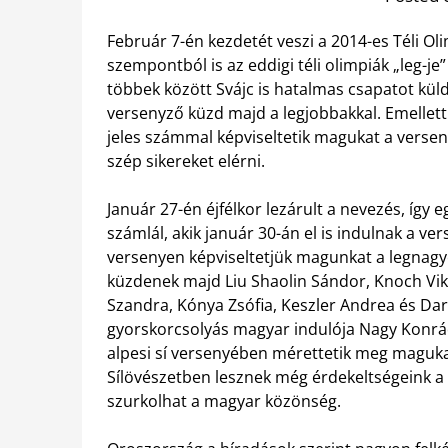
Február 7-én kezdetét veszi a 2014-es Téli Ol
szempontból is az eddigi téli olimpiák „leg-j
többek között Svájc is hatalmas csapatot küld
versenyző küzd majd a legjobbakkal. Emellett
jeles számmal képviseltetik magukat a verse
szép sikereket elérni.
Január 27-én éjfélkor lezárult a nevezés, így 
számlál, akik január 30-án el is indulnak a v
versenyen képviseltetjük magunkat a legnagy
küzdenek majd Liu Shaolin Sándor, Knoch Vik
Szandra, Kónya Zsófia, Keszler Andrea és Dar
gyorskorcsolyás magyar indulója Nagy Konrád 
alpesi sí versenyében mérettetik meg maguka
Sílövészetben lesznek még érdekeltségeink 
szurkolhat a magyar közönség.