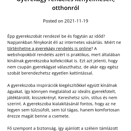
otthonról
Posted on 2021-11-19
Épp gyerekszobát rendezel be és fogytán az időd?
Napjainkban fénykorát éli az internetes vásárlás. Miért ne
történhetne a gyerekágy rendelés is online
? A
webshopokból rendelés azért is praktikus, mert általában
kínálnak gyerekszoba kollekciókat is. Ezt azt jelenti, hogy
nem csupán gyerekágyat választhatsz, de akár egy egész
szobát berendezhetsz egyetlen kattintással.
A gyerekszoba inspirációk kiegészítőkkel együtt kínálnak
ágyakat, így könnyen megtalálod az ideális gyerekfotelt,
játéktárolót, kisszekrényt. Kereshetsz szín, stílus és nem
szerint. A gyerekszoba kialakításánál fontos, hogy az ne
legyen sem túlzsúfolt, sem túl tágas, hanem komfortosan
érezze magát benne a csemete.
Fő szempont a biztonság, így ajánlott a szélein támlázott