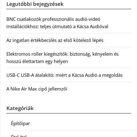
Legutóbbi bejegyzések
BNC csatlakozók professzionális audió-videó
installációkhoz: teljes útmutató a Kácsa Audióval
Az ingatlan értékbecslés az első kötelező lépés
Elektromos roller kiegészítők: biztonság, kényelem és
hosszú élettartam egy helyen
USB-C USB-A átalakító: miért a Kácsa Audió a megoldás
A Nike Air Max cipő jellemzői
Kategóriák
Építőipar