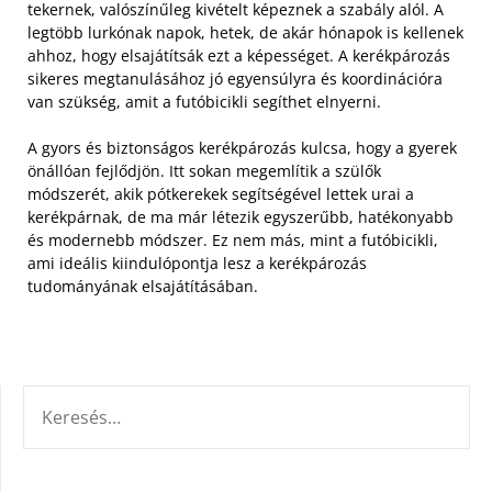
tekernek, valószínűleg kivételt képeznek a szabály alól.
A
legtöbb lurkónak napok, hetek, de akár hónapok is kellenek
ahhoz, hogy elsajátítsák ezt a képességet. A kerékpározás
sikeres megtanulásához jó egyensúlyra és koordinációra
van szükség, amit a futóbicikli segíthet elnyerni.
A gyors és biztonságos kerékpározás kulcsa, hogy a gyerek
önállóan fejlődjön. Itt sokan megemlítik a szülők
módszerét, akik pótkerekek segítségével lettek urai a
kerékpárnak, de ma már létezik egyszerűbb, hatékonyabb
és modernebb módszer. Ez nem más, mint a futóbicikli,
ami ideális kiindulópontja lesz a kerékpározás
tudományának elsajátításában.
KERESÉS: