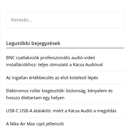
KERESÉS:
Legutóbbi bejegyzések
BNC csatlakozók professzionális audió-videó
installációkhoz: teljes útmutató a Kácsa Audióval
Az ingatlan értékbecslés az első kötelező lépés
Elektromos roller kiegészítők: biztonság, kényelem és
hosszú élettartam egy helyen
USB-C USB-A átalakító: miért a Kácsa Audió a megoldás
A Nike Air Max cipő jellemzői