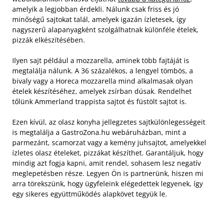
amelyik a legjobban érdekli. Nálunk csak friss és jó
minőségű sajtokat talál, amelyek igazán ízletesek, így
nagyszerű alapanyagként szolgálhatnak különféle ételek,
pizzák elkészítésében
.
Ilyen sajt például a mozzarella, aminek több fajtáját is
megtalálja nálunk. A 36 százalékos, a lengyel tömbös, a
bivaly vagy a Horeca mozzarella mind alkalmasak olyan
ételek készítéséhez, amelyek zsírban dúsak. Rendelhet
tőlünk Ammerland trappista sajtot és füstölt sajtot is.
Ezen kívül, az olasz konyha jellegzetes sajtkülönlegességeit
is megtalálja a GastroZona.hu webáruházban, mint a
parmezánt, scamorzat vagy a kemény juhsajtot, amelyekkel
ízletes olasz ételeket, pizzákat készíthet. Garantáljuk, hogy
mindig azt fogja kapni, amit rendel, sohasem lesz negatív
meglepetésben része. Legyen Ön is partnerünk, hiszen mi
arra törekszünk, hogy ügyfeleink elégedettek legyenek, így
egy sikeres együttműködés alapkövet tegyük le.