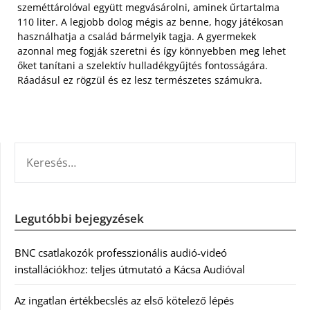
szeméttárolóval együtt megvásárolni, aminek űrtartalma
110 liter. A legjobb dolog mégis az benne, hogy játékosan
használhatja a család bármelyik tagja. A gyermekek
azonnal meg fogják szeretni és így könnyebben meg lehet
őket tanítani a szelektív hulladékgyűjtés fontosságára.
Ráadásul ez rögzül és ez lesz természetes számukra.
KERESÉS:
Legutóbbi bejegyzések
BNC csatlakozók professzionális audió-videó
installációkhoz: teljes útmutató a Kácsa Audióval
Az ingatlan értékbecslés az első kötelező lépés