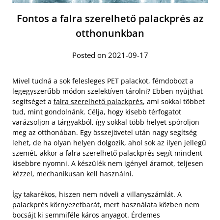
Fontos a falra szerelhető palackprés az
otthonunkban
Posted on 2021-09-17
Mivel tudná a sok felesleges PET palackot, fémdobozt a
legegyszerűbb módon szelektíven tárolni? Ebben nyújthat
segítséget a
falra szerelhető palackprés
, ami sokkal többet
tud, mint gondolnánk. Célja, hogy kisebb térfogatot
varázsoljon a tárgyakból, így sokkal több helyet spóroljon
meg az otthonában. Egy összejövetel után nagy segítség
lehet, de ha olyan helyen dolgozik, ahol sok az ilyen jellegű
szemét, akkor a falra szerelhető palackprés segít mindent
kisebbre nyomni. A készülék nem igényel áramot, teljesen
kézzel, mechanikusan kell használni.
Így takarékos, hiszen nem növeli a villanyszámlát. A
palackprés környezetbarát, mert használata közben nem
bocsájt ki semmiféle káros anyagot. Érdemes