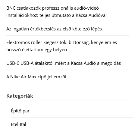
BNC csatlakozók professzionális audió-videó
installációkhoz: teljes útmutató a Kácsa Audióval
Az ingatlan értékbecslés az első kötelező lépés
Elektromos roller kiegészítők: biztonság, kényelem és
hosszú élettartam egy helyen
USB-C USB-A átalakító: miért a Kácsa Audió a megoldás
A Nike Air Max cipő jellemzői
Kategóriák
Építőipar
Étel-Ital