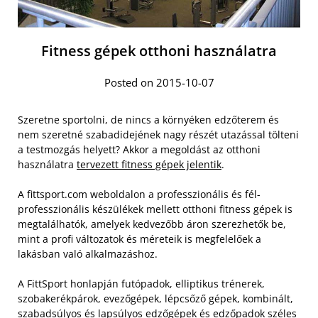
Fitness gépek otthoni használatra
Posted on 2015-10-07
Szeretne sportolni, de nincs a környéken edzőterem és
nem szeretné szabadidejének nagy részét utazással tölteni
a testmozgás helyett? Akkor a megoldást az otthoni
használatra
tervezett fitness gépek jelentik
.
A fittsport.com weboldalon a professzionális és fél-
professzionális készülékek mellett otthoni fitness gépek is
megtalálhatók, amelyek kedvezőbb áron szerezhetők be,
mint a profi változatok és méreteik is megfelelőek a
lakásban való alkalmazáshoz.
A FittSport honlapján futópadok, elliptikus trénerek,
szobakerékpárok, evezőgépek, lépcsőző gépek, kombinált,
szabadsúlyos és lapsúlyos edzőgépek és edzőpadok széles