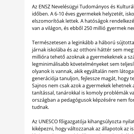
Az ENSZ Nevelésügyi Tudományos és Kulturáli
időben. A 6-10 éves gyermekek helyzetét, isk
elszomorítóak lettek. A hatóságok rendelkezés
van a világon, és ebből 250 millió gyermek ne
Természetesen a leginkább a háború sújtotta
járnak iskolába és az otthoni háttér sem megf
millióra tehető azoknak a gyermekeknek a sz
legminimálisabb követelményeket sem teljesí
olyanok is vannak, akik egyáltalán nem látoga
generációja tanuljon, fejlessze magát, hogy t
Sajnos nem csak azok a gyermekek lehetnek an
tanítással, tanárokkal is komoly problémák v
országban a pedagógusok képzésére nem fordí
tudnak.
Az UNESCO főigazgatója kihangsúlyozta nyilatk
kiképezni, hogy változzanak az állapotok az is