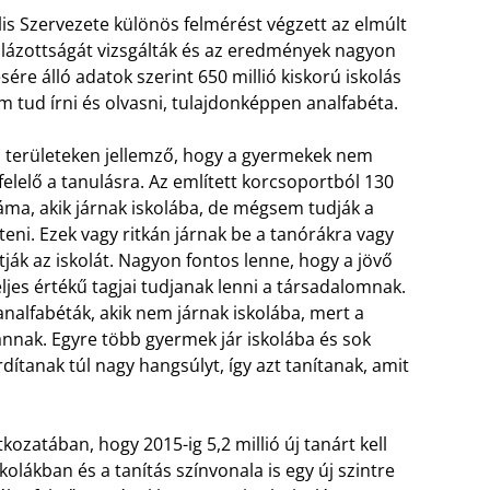
s Szervezete különös felmérést végzett az elmúlt
olázottságát vizsgálták és az eredmények nagyon
ére álló adatok szerint 650 millió kiskorú iskolás
m tud írni és olvasni, tulajdonképpen analfabéta.
 területeken jellemző, hogy a gyermekek nem
elelő a tanulásra. Az említett korcsoportból 130
áma, akik járnak iskolába, de mégsem tudják a
teni.
Ezek vagy ritkán járnak be a tanórákra vagy
tják az iskolát. Nagyon fontos lenne, hogy a jövő
eljes értékű tagjai tudjanak lenni a társadalomnak.
alfabéták, akik nem járnak iskolába, mert a
annak. Egyre több gyermek jár iskolába és sok
tanak túl nagy hangsúlyt, így azt tanítanak, amit
ozatában, hogy 2015-ig 5,2 millió új tanárt kell
kolákban és a tanítás színvonala is egy új szintre