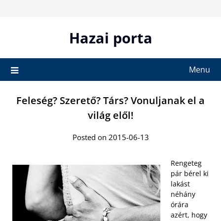
Skip
to
content
Hazai porta
Menu
Feleség? Szerető? Társ? Vonuljanak el a
világ elől!
Posted on 2015-06-13
Rengeteg
pár bérel ki
lakást
néhány
órára
azért, hogy