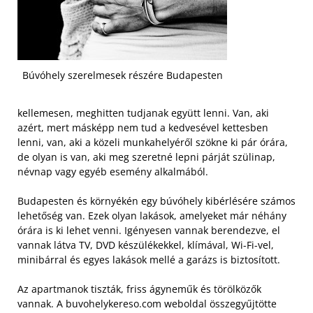
Búvóhely szerelmesek részére Budapesten
kellemesen, meghitten tudjanak együtt lenni. Van, aki
azért, mert másképp nem tud a kedvesével kettesben
lenni, van, aki a közeli munkahelyéről szökne ki pár órára,
de olyan is van, aki meg szeretné lepni párját szülinap,
névnap vagy egyéb esemény alkalmából.
Budapesten és környékén egy búvóhely kibérlésére számos
lehetőség van. Ezek olyan lakások, amelyeket már néhány
órára is ki lehet venni. Igényesen vannak berendezve, el
vannak látva TV, DVD készülékekkel, klímával, Wi-Fi-vel,
minibárral és egyes lakások mellé a garázs is biztosított.
Az apartmanok tiszták, friss ágyneműk és törölközők
vannak. A buvohelykereso.com weboldal összegyűjtötte