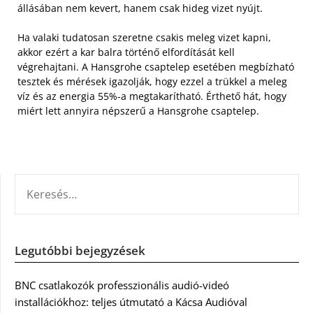
állásában nem kevert, hanem csak hideg vizet nyújt.
Ha valaki tudatosan szeretne csakis meleg vizet kapni,
akkor ezért a kar balra történő elfordítását kell
végrehajtani. A Hansgrohe csaptelep esetében megbízható
tesztek és mérések igazolják, hogy ezzel a trükkel a meleg
víz és az energia 55%-a megtakarítható. Érthető hát, hogy
miért lett annyira népszerű a Hansgrohe csaptelep.
KERESÉS:
Legutóbbi bejegyzések
BNC csatlakozók professzionális audió-videó
installációkhoz: teljes útmutató a Kácsa Audióval