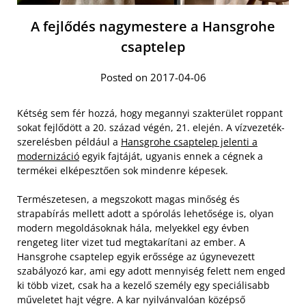
A fejlődés nagymestere a Hansgrohe
csaptelep
Posted on 2017-04-06
Kétség sem fér hozzá, hogy megannyi szakterület roppant
sokat fejlődött a 20. század végén, 21. elején. A vízvezeték-
szerelésben például a
Hansgrohe csaptelep jelenti a
modernizáció
egyik fajtáját, ugyanis ennek a cégnek a
termékei elképesztően sok mindenre képesek.
Természetesen, a megszokott magas minőség és
strapabírás mellett adott a spórolás lehetősége is, olyan
modern megoldásoknak hála, melyekkel egy évben
rengeteg liter vizet tud megtakarítani az ember.
A
Hansgrohe csaptelep egyik erőssége az úgynevezett
szabályozó kar, ami egy adott mennyiség felett nem enged
ki több vizet, csak ha a kezelő személy egy speciálisabb
műveletet hajt végre. A kar nyilvánvalóan középső