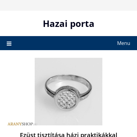
Skip
to
content
Hazai porta
Menu
Ezüst tisztítása házi praktikákkal