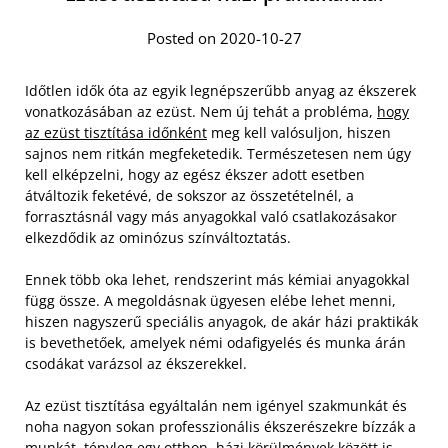
Posted on 2020-10-27
Időtlen idők óta az egyik legnépszerűbb anyag az ékszerek
vonatkozásában az ezüst. Nem új tehát a probléma,
hogy
az ezüst tisztítása időnként
meg kell valósuljon, hiszen
sajnos nem ritkán megfeketedik. Természetesen nem úgy
kell elképzelni, hogy az egész ékszer adott esetben
átváltozik feketévé, de sokszor az összetételnél, a
forrasztásnál vagy más anyagokkal való csatlakozásakor
elkezdődik az ominózus színváltoztatás.
Ennek több oka lehet, rendszerint más kémiai anyagokkal
függ össze. A megoldásnak ügyesen elébe lehet menni,
hiszen nagyszerű speciális anyagok, de akár házi praktikák
is bevethetőek, amelyek némi odafigyelés és munka árán
csodákat varázsol az ékszerekkel.
Az ezüst tisztítása egyáltalán nem igényel szakmunkát és
noha nagyon sokan professzionális ékszerészekre bízzák a
munkát, tényleg egy otthon, házi körülmények között is