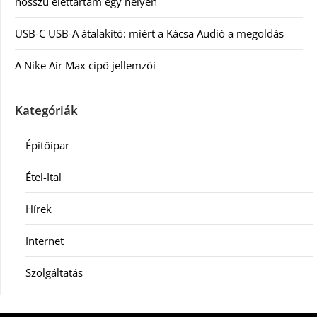
hosszú élettartam egy helyen
USB-C USB-A átalakító: miért a Kácsa Audió a megoldás
A Nike Air Max cipő jellemzői
Kategóriák
Építőipar
Étel-Ital
Hírek
Internet
Szolgáltatás