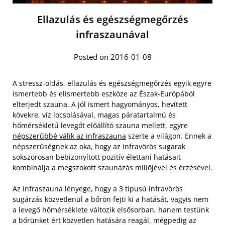
Ellazulás és egészségmegőrzés
infraszaunával
Posted on 2016-01-08
A stressz-oldás, ellazulás és egészségmegőrzés egyik egyre
ismertebb és elismertebb eszköze az Észak-Európából
elterjedt szauna. A jól ismert hagyományos, hevített
kövekre, víz locsolásával, magas páratartalmú és
hőmérsékletű levegőt előállító szauna mellett, egyre
népszerűbbé válik az infraszauna
szerte a világon. Ennek a
népszerűségnek az oka, hogy az infravörös sugarak
sokszorosan bebizonyított pozitív élettani hatásait
kombinálja a megszokott szaunázás miliőjével és érzésével.
Az infraszauna lényege, hogy a 3 típusú infravörös
sugárzás közvetlenül a bőrön fejti ki a hatását, vagyis nem
a levegő hőmérséklete változik elsősorban, hanem testünk
a bőrünket ért közvetlen hatására reagál, mégpedig az