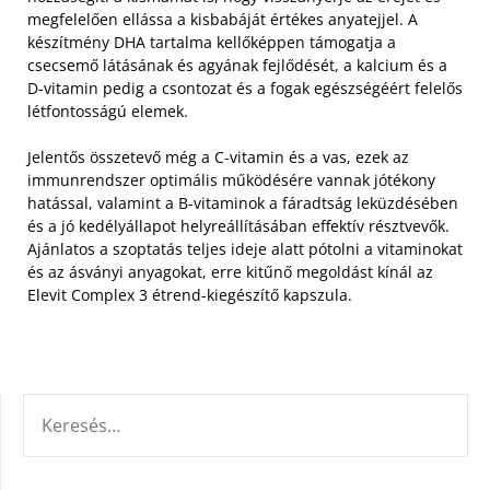
megfelelően ellássa a kisbabáját értékes anyatejjel.
A
készítmény DHA tartalma kellőképpen támogatja a
csecsemő látásának és agyának fejlődését, a kalcium és a
D-vitamin pedig a csontozat és a fogak egészségéért felelős
létfontosságú elemek.
Jelentős összetevő még a C-vitamin és a vas, ezek az
immunrendszer optimális működésére vannak jótékony
hatással, valamint a B-vitaminok a fáradtság leküzdésében
és a jó kedélyállapot helyreállításában effektív résztvevők.
Ajánlatos a szoptatás teljes ideje alatt pótolni a vitaminokat
és az ásványi anyagokat, erre kitűnő megoldást kínál az
Elevit Complex 3 étrend-kiegészítő kapszula.
KERESÉS: