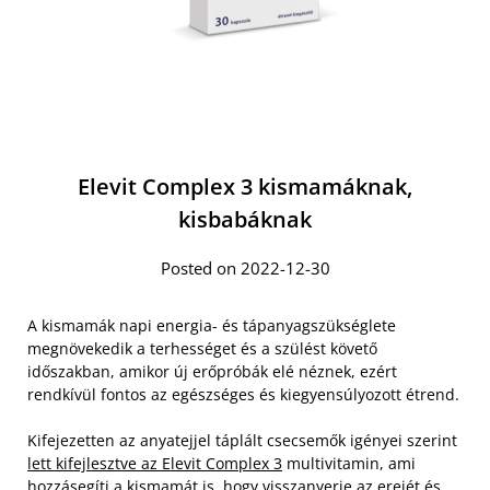
Elevit Complex 3 kismamáknak,
kisbabáknak
Posted on 2022-12-30
A kismamák napi energia- és tápanyagszükséglete
megnövekedik a terhességet és a szülést követő
időszakban, amikor új erőpróbák elé néznek, ezért
rendkívül fontos az egészséges és kiegyensúlyozott étrend.
Kifejezetten az anyatejjel táplált csecsemők igényei szerint
lett kifejlesztve az Elevit Complex 3
multivitamin, ami
hozzásegíti a kismamát is, hogy visszanyerje az erejét és