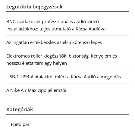
Legutóbbi bejegyzések
BNC csatlakozók professzionális audió-videó
installációkhoz: teljes útmutató a Kácsa Audióval
Az ingatlan értékbecslés az első kötelező lépés
Elektromos roller kiegészítők: biztonság, kényelem és
hosszú élettartam egy helyen
USB-C USB-A átalakító: miért a Kácsa Audió a megoldás
A Nike Air Max cipő jellemzői
Kategóriák
Építőipar