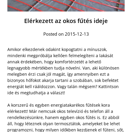
Elérkezett az okos fűtés ideje
Posted on 2015-12-13
Amikor elkezdenek odakint kopogtatni a mínuszok,
mindenki megpróbálja kellően felmelegíteni a lakását
annak érdekében, hogy komfortérzetét a lehető
legnagyobb mértékben tudja növelni. Van, aki különösen
melegben érzi csak jól magát, így amennyiben ezt a
bizonyos hőfokot akarja tartani a szobában, sok befektet
energiát kell rááldozzon. Vagy talán mégsem? Kattintson
ide és megtudhatja a választ!
A korszerű és egyben energiatakarékos fűtések kora
elérkezett! Már nemcsak okos televízió és telefon áll a
rendelkezésünkre, hanem egyben okos fűtés is. Ez abból
áll, hogy léteznek olyan termosztátok, amelyeket be lehet
programozni, hogy milyen időkben kezdjenek el fűteni, sőt,