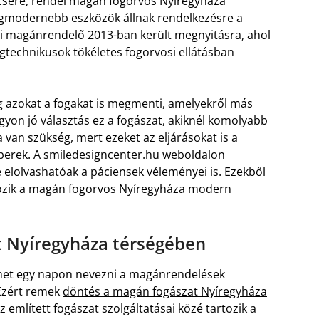
csére,
rendel magán fogorvos Nyíregyháza
legmodernebb eszközök állnak rendelkezésre a
ti magánrendelő 2013-ban került megnyitásra, ahol
ogtechnikusok tökéletes fogorvosi ellátásban
 azokat a fogakat is megmenti, amelyekről más
yon jó választás ez a fogászat, akiknél komolyabb
 van szükség, mert ezeket az eljárásokat is a
berek. A smiledesigncenter.hu weboldalon
 elolvashatóak a páciensek véleményei is. Ezekből
gozik a magán fogorvos Nyíregyháza modern
t Nyíregyháza térségében
ehet egy napon nevezni a magánrendelések
 Ezért remek
döntés a magán fogászat Nyíregyháza
 említett fogászat szolgáltatásai közé tartozik a