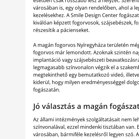
esetben csak rosszabb lesz a helyzet. Szeren
városában is, egy olyan rendelőben, ahol a 
kezelésekhez. A Smile Design Center fogásza
kiválóan képzett fogorvosok, szájsebészek, f
részesítik a pácienseket.
A magán fogorvos Nyíregyháza területén még
fogorvos már lemondott. Azoknak szintén nag
implantáció vagy szájsebészeti beavatkozásra
legmagasabb színvonalon végzik el a szakem
megtekinthető egy bemutatkozó videó, illetve
kiderül, hogy milyen eredményességgel dol
fogászatán.
Jó választás a magán fogásza
Az állami intézmények szolgáltatásait nem l
színvonalával, ezzel mindenki tisztában van.
városában, bármiféle kezelésről legyen szó. Az