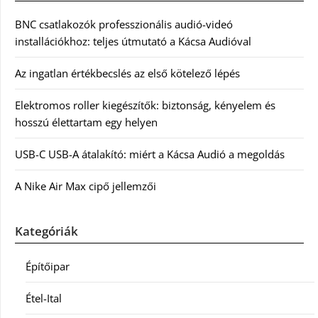
BNC csatlakozók professzionális audió-videó
installációkhoz: teljes útmutató a Kácsa Audióval
Az ingatlan értékbecslés az első kötelező lépés
Elektromos roller kiegészítők: biztonság, kényelem és
hosszú élettartam egy helyen
USB-C USB-A átalakító: miért a Kácsa Audió a megoldás
A Nike Air Max cipő jellemzői
Kategóriák
Építőipar
Étel-Ital