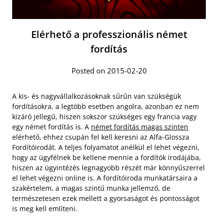
Elérhető a professzionális német
fordítás
Posted on 2015-02-20
A kis- és nagyvállalkozásoknak sűrűn van szükségük
fordításokra, a legtöbb esetben angolra, azonban ez nem
kizáró jellegű, hiszen sokszor szükséges egy francia vagy
egy német fordítás is. A
német fordítás magas szinten
elérhető, ehhez csupán fel kell keresni az Alfa-Glossza
Fordítóirodát. A teljes folyamatot anélkül el lehet végezni,
hogy az ügyfélnek be kellene mennie a fordítók irodájába,
hiszen az ügyintézés legnagyobb részét már könnyűszerrel
el lehet végezni online is. A fordítóiroda munkatársaira a
szakértelem, a magas szintű munka jellemző, de
természetesen ezek mellett a gyorsaságot és pontosságot
is meg kell említeni.