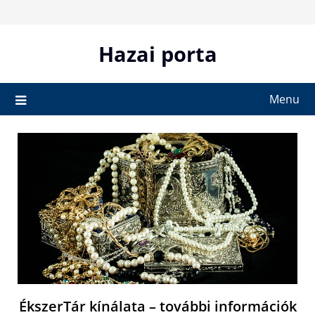
Skip
to
content
Hazai porta
Menu
ÉkszerTár kínálata – további információk