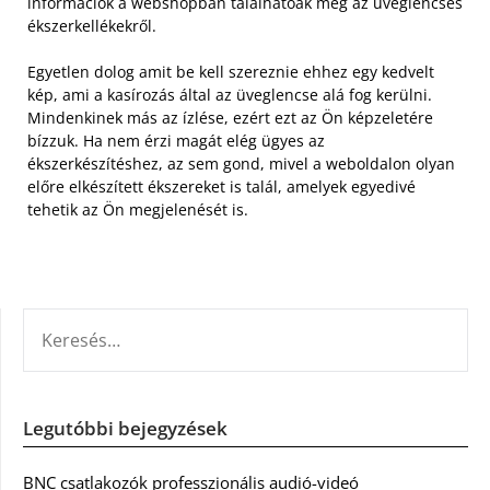
információk a webshopban találhatóak meg az üveglencsés
ékszerkellékekről.
Egyetlen dolog amit be kell szereznie ehhez egy kedvelt
kép, ami a kasírozás által az üveglencse alá fog kerülni.
Mindenkinek más az ízlése, ezért ezt az Ön képzeletére
bízzuk. Ha nem érzi magát elég ügyes az
ékszerkészítéshez, az sem gond, mivel a weboldalon olyan
előre elkészített ékszereket is talál, amelyek egyedivé
tehetik az Ön megjelenését is.
KERESÉS:
Legutóbbi bejegyzések
BNC csatlakozók professzionális audió-videó