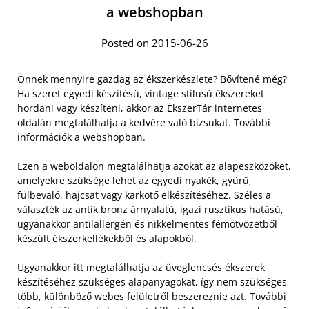
a webshopban
Posted on 2015-06-26
Önnek mennyire gazdag az ékszerkészlete? Bővítené még?
Ha szeret egyedi készítésű, vintage stílusú ékszereket
hordani vagy készíteni, akkor az ÉkszerTár internetes
oldalán megtalálhatja a kedvére való bizsukat. További
információk a webshopban.
Ezen a weboldalon megtalálhatja azokat az alapeszközöket,
amelyekre szüksége lehet az egyedi nyakék, gyűrű,
fülbevaló, hajcsat vagy karkötő elkészítéséhez. Széles a
választék az antik bronz árnyalatú, igazi rusztikus hatású,
ugyanakkor antilallergén és nikkelmentes fémötvözetből
készült ékszerkellékekből és alapokból.
Ugyanakkor itt megtalálhatja az üveglencsés ékszerek
készítéséhez szükséges alapanyagokat, így nem szükséges
több, különböző webes felületről beszereznie azt. További