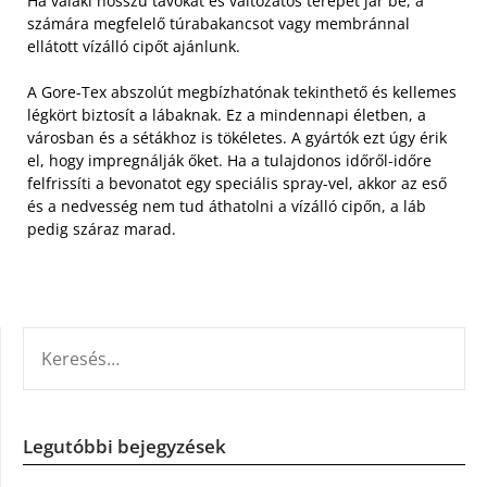
Ha valaki hosszú távokat és változatos terepet jár be, a
számára megfelelő túrabakancsot vagy membránnal
ellátott vízálló cipőt ajánlunk.
A Gore-Tex abszolút megbízhatónak tekinthető és kellemes
légkört biztosít a lábaknak. Ez a mindennapi életben, a
városban és a sétákhoz is tökéletes. A gyártók ezt úgy érik
el, hogy impregnálják őket. Ha a tulajdonos időről-időre
felfrissíti a bevonatot egy speciális spray-vel, akkor az eső
és a nedvesség nem tud áthatolni a vízálló cipőn, a láb
pedig száraz marad.
KERESÉS:
Legutóbbi bejegyzések