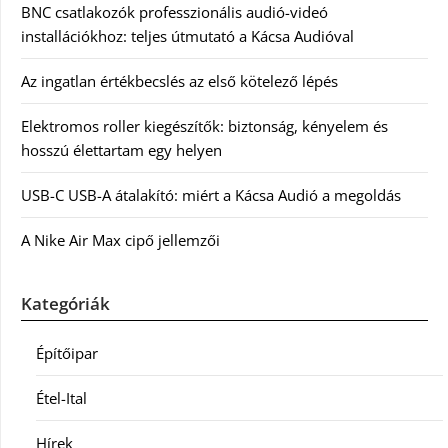
BNC csatlakozók professzionális audió-videó
installációkhoz: teljes útmutató a Kácsa Audióval
Az ingatlan értékbecslés az első kötelező lépés
Elektromos roller kiegészítők: biztonság, kényelem és
hosszú élettartam egy helyen
USB-C USB-A átalakító: miért a Kácsa Audió a megoldás
A Nike Air Max cipő jellemzői
Kategóriák
Építőipar
Étel-Ital
Hírek