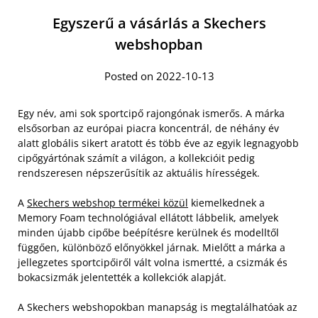
Egyszerű a vásárlás a Skechers
webshopban
Posted on 2022-10-13
Egy név, ami sok sportcipő rajongónak ismerős. A márka
elsősorban az európai piacra koncentrál, de néhány év
alatt globális sikert aratott és több éve az egyik legnagyobb
cipőgyártónak számít a világon, a kollekcióit pedig
rendszeresen népszerűsítik az aktuális hírességek.
A
Skechers webshop termékei közül
kiemelkednek a
Memory Foam technológiával ellátott lábbelik, amelyek
minden újabb cipőbe beépítésre kerülnek és modelltől
függően, különböző előnyökkel járnak. Mielőtt a márka a
jellegzetes sportcipőiről vált volna ismertté, a csizmák és
bokacsizmák jelentették a kollekciók alapját.
A Skechers webshopokban manapság is megtalálhatóak az