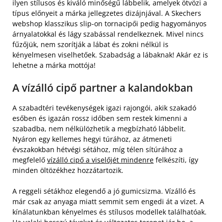
ilyen stílusos és kiváló minőségű lábbelik, amelyek ötvözi a
típus előnyeit a márka jellegzetes dizájnjával. A Skechers
webshop klasszikus slip-on tornacipői pedig hagyományos
árnyalatokkal és lágy szabással rendelkeznek. Mivel nincs
fűzőjük, nem szorítják a lábat és zokni nélkül is
kényelmesen viselhetőek. Szabadság a lábaknak! Akár ez is
lehetne a márka mottója!
A vízálló cipő partner a kalandokban
A szabadtéri tevékenységek igazi rajongói, akik szakadó
esőben és igazán rossz időben sem restek kimenni a
szabadba, nem nélkülözhetik a megbízható lábbelit.
Nyáron egy kellemes hegyi túrához, az átmeneti
évszakokban hétvégi sétához, míg télen sítúrához a
megfelelő
vízálló cipő a viselőjét mindenre
felkészíti, így
minden öltözékhez hozzátartozik.
A reggeli sétákhoz elegendő a jó gumicsizma. Vízálló és
már csak az anyaga miatt semmit sem engedi át a vizet. A
kínálatunkban kényelmes és stílusos modellek találhatóak.