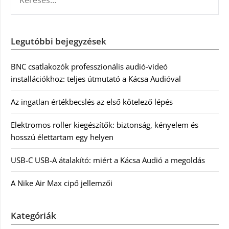
Legutóbbi bejegyzések
BNC csatlakozók professzionális audió-videó
installációkhoz: teljes útmutató a Kácsa Audióval
Az ingatlan értékbecslés az első kötelező lépés
Elektromos roller kiegészítők: biztonság, kényelem és
hosszú élettartam egy helyen
USB-C USB-A átalakító: miért a Kácsa Audió a megoldás
A Nike Air Max cipő jellemzői
Kategóriák