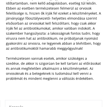
időtartamban, nem kellő adagolásban, esetleg túl későn.
Ebben az esetben természetesen felmerül az orvosok
felelőssége is, hiszen ők írják fel ezeket a készítményeket. A
járványügyi főosztályvezető- helyettes elmondása szerint
elsősorban az orvosokat kell felszólítani, hogy csak akkor
írják fel az antibiotikumokat, amikor valóban indokolt. A
szakember hangsúlyozta: a lakosságnak fontos tudni, hogy
vírusra nem hat az antibiotikum, ne próbáljanak nyomást
gyakorolni az orvosra, ne legyenek abban a tévhitben, hogy
az antibiotikumoktól hamarabb meggyógyulnak!
Természetesen vannak esetek, amikor szükséges a
szedése, de akkor is szigorúan be kell tartani az előírásokat
és annak megfelelően alkalmazni a készítményeket. Az
orvosoknak és a betegeknek is tudomásul kell venni a
problémát és mindent megtenni a változás érdekében.
KERESÉS: