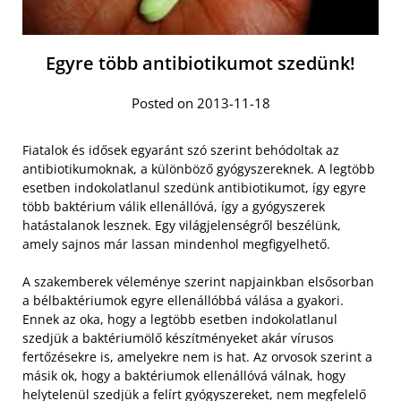
Egyre több antibiotikumot szedünk!
Posted on 2013-11-18
Fiatalok és idősek egyaránt szó szerint behódoltak az
antibiotikumoknak, a különböző gyógyszereknek. A legtöbb
esetben indokolatlanul szedünk antibiotikumot, így egyre
több baktérium válik ellenállóvá, így a gyógyszerek
hatástalanok lesznek. Egy világjelenségről beszélünk,
amely sajnos már lassan mindenhol megfigyelhető.
A szakemberek véleménye szerint napjainkban elsősorban
a bélbaktériumok egyre ellenállóbbá válása a gyakori.
Ennek az oka, hogy a legtöbb esetben indokolatlanul
szedjük a baktériumölő készítményeket akár vírusos
fertőzésekre is, amelyekre nem is hat. Az orvosok szerint a
másik ok, hogy a baktériumok ellenállóvá válnak, hogy
helytelenül szedjük a felírt gyógyszereket, nem megfelelő