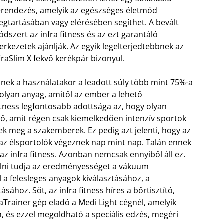
rendezés, amelyik az egészséges életmód
gtartásában vagy elérésében segíthet. A
bevált
dszert az infra fitness
és az ezt garantáló
erkezetek ajánlják. Az egyik legelterjedtebbnek az
fraSlim X fekvő kerékpár bizonyul.
nek a használatakor a leadott súly több mint 75%-a
b olyan anyag, amitől az ember a lehető
itness legfontosabb adottsága az, hogy olyan
ő, amit régen csak kiemelkedően intenzív sportok
ek meg a szakemberek. Ez pedig azt jelenti, hogy az
 az élsportolók végeznek nap mint nap.
Talán ennek
z infra fitness. Azonban nemcsak ennyiből áll ez.
elni tudja az eredményességet a vákuum
 a felesleges anyagok kiválasztásához, a
sához. Sőt, az infra fitness híres a bőrtisztító,
raTrainer gép eladó a Medi Light
cégnél, amelyik
, és ezzel megoldható a speciális edzés, megéri