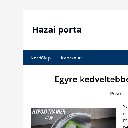
Skip
to
content
Hazai porta
Kezdőlap
Kapcsolat
Egyre kedveltebbé 
Posted 
Sz
mo
mi
pe