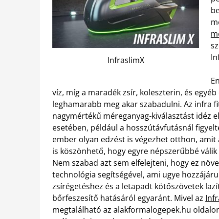
be
me
mó
sz
In
InfraslimX
En
víz, míg a maradék zsír, koleszterin, és egyé
leghamarabb meg akar szabadulni. Az infra f
nagymértékű méreganyag-kiválasztást idéz el
esetében, például a hosszútávfutásnál figyelt
ember olyan edzést is végezhet otthon, amit
is köszönhető, hogy egyre népszerűbbé válik a
Nem szabad azt sem elfelejteni, hogy ez növ
technológia segítségével, ami ugye hozzájárul
zsírégetéshez és a letapadt kötőszövetek lazítá
bőrfeszesítő hatásáról egyaránt. Mivel az
Inf
megtalálható az alakformalogepek.hu oldalon