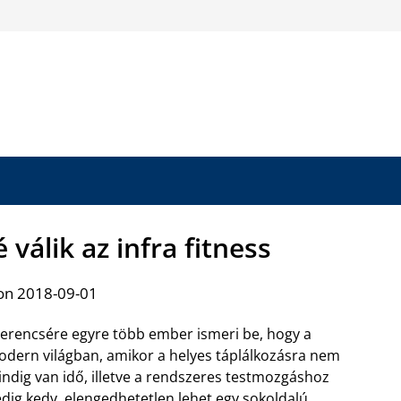
válik az infra fitness
on 2018-09-01
erencsére egyre több ember ismeri be, hogy a
dern világban, amikor a helyes táplálkozásra nem
ndig van idő, illetve a rendszeres testmozgáshoz
dig kedv, elengedhetetlen lehet egy sokoldalú