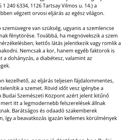
6 1 240 6334, 1126 Tartsay Vilmos u. 14.) a
ben végzett orvosi eljárás az egész világon.
b szemüvegre van szükség, ugyanis a szemlencse
nak fénytörése. Továbbá, ha megnövekszik a szem
érzékelésben, kettős látás jelentkezik vagy romlik a
anakodni. Nemcsak a kor, hanem egyéb faktorok is
t a dohányzás, a diabétesz, valamint az
gek.
on kezelhető, az eljárás teljesen fájdalommentes,
elenítik a szemet. Rövid időt vesz igénybe a
. A Budai Szemészeti Központ azért jelent kitűnő
 mert itt a legmodernebb felszerelések állnak
oknak. Barátságos és odaadó szakemberek
, így a beavatkozás igazán kellemes körülmények