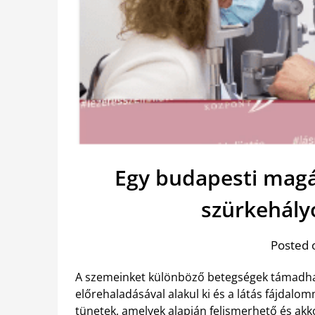
Egy budapesti magá
szürkehály
Posted 
A szemeinket különböző betegségek támadhat
előrehaladásával alakul ki és a látás fájdalo
tünetek, amelyek alapján felismerhető és akk