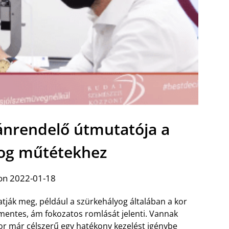
nrendelő útmutatója a
og műtétekhez
on 2022-01-18
ják meg, például a szürkehályog általában a kor
mmentes, ám fokozatos romlását jelenti. Vannak
or már célszerű egy hatékony kezelést igénybe