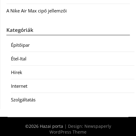
A Nike Air Max cipő jellemzői
Kategóriák
Építőipar
Étel-Ital
Hírek
Internet
Szolgáltatás
©2026 Hazai porta
| Design:
Newspaperly
WordPress Theme