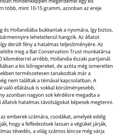
azonban mindenképpen megérdemel egy kis
em több, mint 10-15 gramm, azonban az ereje
eg és Hollandiába bukkantak a nyomára, így biztos,
bármennyire lehetetlenül hangzik. Az állatot
, így derült fény a hatalmas teljesítményére. Az
 jelölte meg a Bat Conservation Trust munkatársa
0 kilométerrel arrébb, Hollandia északi partjainál.
iában a kis bőregereket, de azóta még ismeretlen
rkekben természetesen tanakodtak már a
még nem találtak a témával kapcsolatban. A
al való ellátásuk is sokkal körülményesebb,
dány azonban nagyon sok kérdésre megadta a
i állatok hatalmas távolságokat képesek megtenni.
 az emberek számára, csodákat, amelyek eddig
ák, hogy a felfedezések lassan a végüket járják,
mas tévedés, a világ számos kincse még várja