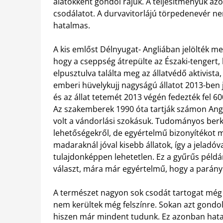
álatokként gondol rájuk. A teljesítményük 
csodálatot. A durvavitorlájú törpedenevér n
hatalmas.
A kis emlőst Délnyugat- Angliában jelölték m
hogy a cseppség átrepülte az Északi-tengert, 
elpusztulva találta meg az állatvédő aktivista
emberi hüvelykujj nagyságú állatot 2013-ben
és az állat tetemét 2013 végén fedezték fel 60
Az szakemberek 1990 óta tartják számon Angl
volt a vándorlási szokásuk. Tudományos be
lehetőségekről, de egyértelmű bizonyítékot 
madaraknál jóval kisebb állatok, így a jeladóv
tulajdonképpen lehetetlen. Ez a gyűrűs pél
választ, mára már egyértelmű, hogy a parány
A természet nagyon sok csodát tartogat még
nem kerültek még felszínre. Sokan azt gondolj
hiszen már mindent tudunk. Ez azonban hatal